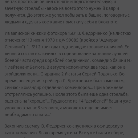
не так просто, он решил отснять и подготовительную, и
зачетную стрельбы - авось из всего этого нужный кадр и
получится. До этого же успел побывать в башне, поговорить с
людьми и сделать кое-какие пометки у себя в блокноте.
Из записной книжки фотокора “БВ” В. Федорченко (на листках
отмечено: “13 июня 1978 г. в/ч 99085 (крейсер “Адмирал
Сенявин”). “...БЧ-2 три года подтверждает звание отличной. Ее
личный состав включился в соревнование за звание лучшей
боевой части среди кораблей соединения. Командир башни №
1 лейтенант Белюга. В августе исполнится два года, как он в
этой должности... Старшина 2-й статьи Сергей Подолько. Во
время посещения крейсера Л. Брежневым был замочным,
сейчас - командир отделения комендоров... При Брежневе
отстрелялись успешно. После этого была еще одна стрельба,
оценена на “хорошо”... Трудности: из 14 “дембелей” башни уже
уволено в запас 9 человек, а молодежь еще не имеет
необходимого опыта...”
Закончив съемку, В. Федорченко спустился в офицерскую
кают-компанию. Было время ужина. Все уже были в сборе,