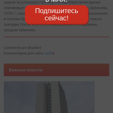
апреле за успешную стрельбу Леонид Ильич лично вручал
платиновые часы с памятной гравировкой: “От Л. И. Брежнева.
Подпишитесь
1978 г.”, сняли и понизили в должности. Погибших похоронили
сейчас!
в поселке бухты Стрелок. На этом была поставлена точка в
трагедии. После чего ее, по обыкновению того времени,
предали забвению.
Comments are disabled
Комментарии для сайта
Cackl
e
Важные новости