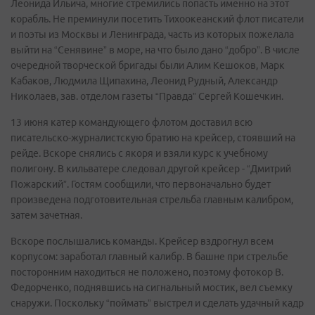
Леонида Ильича, многие стремились попасть именно на этот
корабль. Не преминули посетить Тихоокеанский флот писатели
и поэты из Москвы и Ленинграда, часть из которых пожелала
выйти на “Сенявине” в море, на что было дано “добро”. В числе
очередной творческой бригады были Алим Кешоков, Марк
Кабаков, Людмила Щипахина, Леонид Рудный, Александр
Николаев, зав. отделом газеты “Правда” Сергей Кошечкин.
13 июня катер командующего флотом доставил всю
писательско-журналистскую братию на крейсер, стоявший на
рейде. Вскоре снялись с якоря и взяли курс к учебному
полигону. В кильватере следовал другой крейсер - “Дмитрий
Пожарский”. Гостям сообщили, что первоначально будет
произведена подготовительная стрельба главным калибром,
затем зачетная.
Вскоре послышались команды. Крейсер вздрогнул всем
корпусом: заработал главный калибр. В башне при стрельбе
посторонним находиться не положено, поэтому фотокор В.
Федорченко, поднявшись на сигнальный мостик, вел съемку
снаружи. Поскольку “поймать” выстрел и сделать удачный кадр