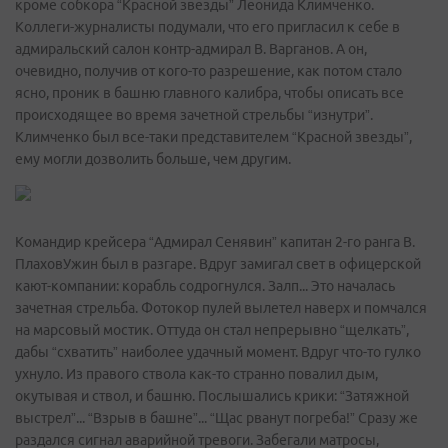
кроме собкора “Красной звезды” Леонида Климченко.
Коллеги-журналисты подумали, что его пригласил к себе в
адмиральский салон контр-адмирал В. Варганов. А он,
очевидно, получив от кого-то разрешение, как потом стало
ясно, проник в башню главного калибра, чтобы описать все
происходящее во время зачетной стрельбы “изнутри”.
Климченко был все-таки представителем “Красной звезды”,
ему могли дозволить больше, чем другим.
Командир крейсера “Адмирал Сенявин” капитан 2-го ранга В.
ПлаховУжин был в разгаре. Вдруг замигал свет в офицерской
кают-компании: корабль содрогнулся. Залп... Это началась
зачетная стрельба. Фотокор пулей вылетел наверх и помчался
на марсовый мостик. Оттуда он стал непрерывно “щелкать”,
дабы “схватить” наиболее удачный момент. Вдруг что-то гулко
ухнуло. Из правого ствола как-то странно повалил дым,
окутывая и ствол, и башню. Послышались крики: “Затяжной
выстрел”... “Взрыв в башне”... “Щас рванут погреба!” Сразу же
раздался сигнал аварийной тревоги. Забегали матросы,