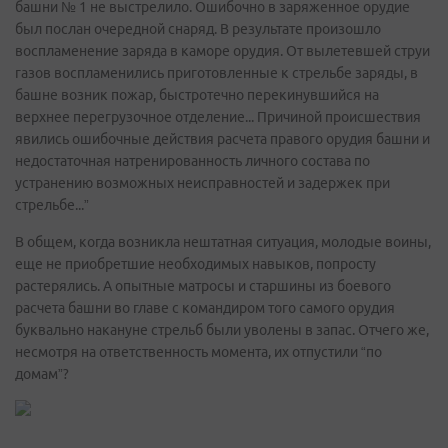
башни № 1 не выстрелило. Ошибочно в заряженное орудие
был послан очередной снаряд. В результате произошло
воспламенение заряда в каморе орудия. От вылетевшей струи
газов воспламенились приготовленные к стрельбе заряды, в
башне возник пожар, быстротечно перекинувшийся на
верхнее перегрузочное отделение... Причиной происшествия
явились ошибочные действия расчета правого орудия башни и
недостаточная натренированность личного состава по
устранению возможных неисправностей и задержек при
стрельбе...”
В общем, когда возникла нештатная ситуация, молодые воины,
еще не приобретшие необходимых навыков, попросту
растерялись. А опытные матросы и старшины из боевого
расчета башни во главе с командиром того самого орудия
буквально накануне стрельб были уволены в запас. Отчего же,
несмотря на ответственность момента, их отпустили “по
домам”?