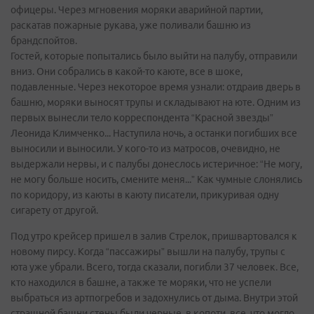
офицеры. Через мгновения моряки аварийной партии,
раскатав пожарные рукава, уже поливали башню из
брандспойтов.
Гостей, которые попытались было выйти на палубу, отправили
вниз. Они собрались в какой-то каюте, все в шоке,
подавленные. Через некоторое время узнали: отдраив дверь в
башню, моряки выносят трупы и складывают на юте. Одним из
первых вынесли тело корреспондента “Красной звезды”
Леонида Климченко... Наступила ночь, а останки погибших все
выносили и выносили. У кого-то из матросов, очевидно, не
выдержали нервы, и с палубы донеслось истеричное: “Не могу,
не могу больше носить, смените меня...” Как чумные слонялись
по коридору, из каюты в каюту писатели, прикуривая одну
сигарету от другой.
Под утро крейсер пришел в залив Стрелок, пришвартовался к
новому пирсу. Когда “пассажиры” вышли на палубу, трупы с
юта уже убрали. Всего, тогда сказали, погибли 37 человек. Все,
кто находился в башне, а также те моряки, что не успели
выбраться из артпогребов и задохнулись от дыма. Внутри этой
страшной башни стены были черные, в копоти, все, что могло