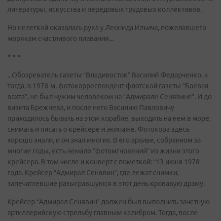
литературы, искусства и передовых трудовых коллективов.
Но нелегкой оказалась рука у Леонида Ильича, пожелавшего
морякам счастливого плавания...
* * *
...Обозреватель газеты “Владивосток” Василий Федорченко, а
тогда, в 1978-м, фотокорреспондент флотской газеты “Боевая
вахта”, не был чужим человеком на “Адмирале Сенявине”. И до
визита Брежнева, и после него Василию Павловичу
приходилось бывать на этом корабле, выходить на нем в море,
снимать и писать о крейсере и экипаже. Фотокора здесь
хорошо знали, и он знал многих. В его архиве, собранном за
многие годы, есть немало “фотомгновений” из жизни этого
крейсера. В том числе и конверт с пометкой: “13 июня 1978
года. Крейсер “Адмирал Сенявин”, где лежат снимки,
запечатлевшие разыгравшуюся в этот день кровавую драму.
Крейсер “Адмирал Сенявин” должен был выполнить зачетную
артиллерийскую стрельбу главным калибром. Тогда, после