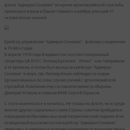
флота “Адмирал Сенявин” во время артиллерийской стрельбы
произошел взрыв в башне главного калибра, унесший 37
человеческих жизней
Крейсер управления “Адмирал Сенявин” - флагман соединения
в 70-80-х годах
В апреле 1978 года Владивосток посетил генеральный
секретарь ЦК КПСС Леонид Брежнев. “Лично” - как говаривали
в те времена. А потом был выход на крейсере “Адмирал
Сенявин” в море, где Леонид Ильич наблюдал за ходом
организованных по сему случаю учений с артиллерийской
стрельбой. Компанию ему составляли министр обороны
Дмитрий Устинов и главком ВМФ Сергей Горшков.
С этого момента все и началось. Не только на флоте, но и среди
многих других социальных слоев Страны советов пробудился
очередной необычайно высокий патриотический подъем. И на
освященный высоким гостем крейсер “Адмирал Сенявин”
двинулись в одиночку и толпами паломники от журналистики и