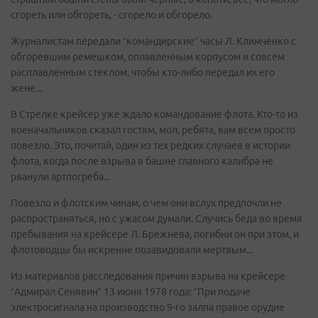
сгореть или обгореть, - сгорело и обгорело.
Журналистам передали “командирские” часы Л. Климченко с
обгоревшим ремешком, оплавленным корпусом и совсем
расплавленным стеклом, чтобы кто-либо передал их его
жене...
В Стрелке крейсер уже ждало командование флота. Кто-то из
военачальников сказал гостям, мол, ребята, вам всем просто
повезло. Это, почитай, один из тех редких случаев в истории
флота, когда после взрыва в башне главного калибра не
рванули артпогреба...
Повезло и флотским чинам, о чем они вслух предпочли не
распространяться, но с ужасом думали. Случись беда во время
пребывания на крейсере Л. Брежнева, погибни он при этом, и
флотоводцы бы искренне позавидовали мертвым...
Из материалов расследования причин взрыва на крейсере
“Адмирал Сенявин” 13 июня 1978 года: “При подаче
электросигнала на производство 9-го залпа правое орудие