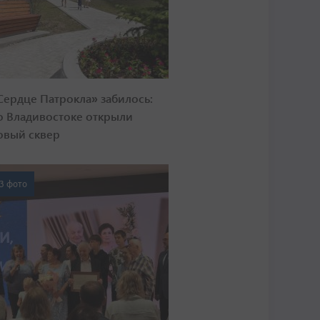
Сердце Патрокла» забилось:
о Владивостоке открыли
овый сквер
3 фото