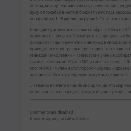
центра, доктор технических наук, член-корреспонд
думу с просьбой внести в бюджет 98-го года расход
понадобится 1,48 миллиона рублей. Ответа пока нет
Геннадий Курганский называет цифры: с 88-го по 97
половина из них дети. Посмотреть на прекрасных бе
похвалиться наличием этих животных в своих колле
приходят все иностранные делегации, гости нашего г
Геннадий Николаевич. - Приморские ученые собира
тысячи экспонатов. Около 500 из них включены в 
экспонатов - муляжи стеллеровой коровы и древне
альбиноса... Все это непременно нужно сохранить”.
...Недавно в печати прошла информация, что мэр М
небольшого океанариума. А мы, живущие у моря, ри
Comments are disabled
Комментарии для сайта
Cackl
e