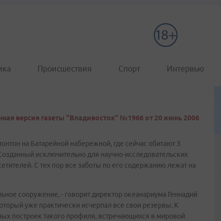
ика
Происшествия
Спорт
Интервью
ная версия газеты "Владивосток" №1966 от 20 июнь 2006
понтон на Батарейной набережной, где сейчас обитают 3
. Созданный исключительно для научно-исследовательских
етителей. С тех пор все заботы по его содержанию лежат на
ьное сооружение, - говорит директор океанариума Геннадий
, который уже практически исчерпал все свои резервы. К
вных построек такого профиля, встречающихся в мировой