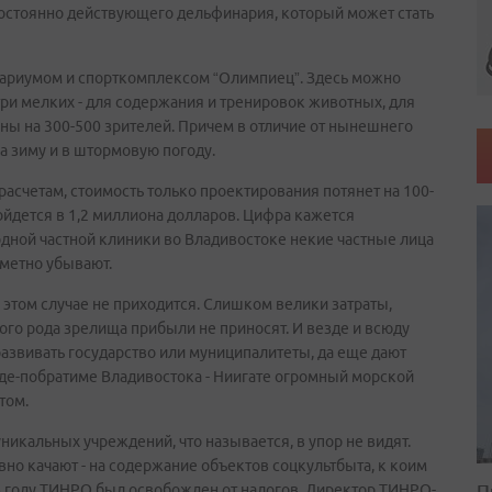
постоянно действующего дельфинария, который может стать
нариумом и спорткомплексом “Олимпиец”. Здесь можно
ри мелких - для содержания и тренировок животных, для
уны на 300-500 зрителей. Причем в отличие от нынешнего
а зиму и в штормовую погоду.
 расчетам, стоимость только проектирования потянет на 100-
ойдется в 1,2 миллиона долларов. Цифра кажется
 одной частной клиники во Владивостоке некие частные лица
метно убывают.
 этом случае не приходится. Слишком велики затраты,
кого рода зрелища прибыли не приносят. И везде и всюду
азвивать государство или муниципалитеты, да еще дают
оде-побратиме Владивостока - Ниигате огромный морской
том.
уникальных учреждений, что называется, в упор не видят.
вно качают - на содержание объектов соцкультбыта, к коим
П
-м году ТИНРО был освобожден от налогов. Директор ТИНРО-