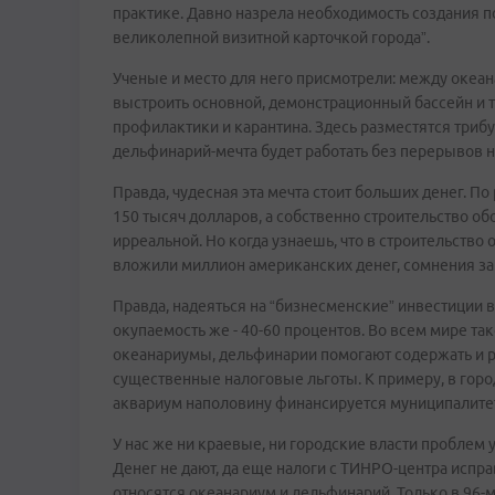
практике. Давно назрела необходимость создания 
великолепной визитной карточкой города”.
Ученые и место для него присмотрели: между океа
выстроить основной, демонстрационный бассейн и т
профилактики и карантина. Здесь разместятся триб
дельфинарий-мечта будет работать без перерывов н
Правда, чудесная эта мечта стоит больших денег. По
150 тысяч долларов, а собственно строительство об
ирреальной. Но когда узнаешь, что в строительство
вложили миллион американских денег, cомнения за
Правда, надеяться на “бизнесменские” инвестиции в
окупаемость же - 40-60 процентов. Во всем мире та
океанариумы, дельфинарии помогают содержать и р
существенные налоговые льготы. К примеру, в гор
аквариум наполовину финансируется муниципалите
У нас же ни краевые, ни городские власти проблем 
Денег не дают, да еще налоги с ТИНРО-центра испра
относятся океанариум и дельфинарий. Только в 96