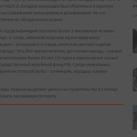
и
ент РАЕН Л. Бочаров вынужден был обратиться в краевую
ы на содержание океанариума и дельфинария. На это
17
. Ничем не обнадежила и мэрия.
-й год дельфинарий посетило более 2 миллионов человек,
лух - к слову, немногие морские музеи мира могут
кциях! - роскошных осетров, японских цветных карпов
орода. “Это, без преувеличения, достояние народа, - говорит
ли коллекцию более 60 лет. Сегодня в нашем музее свыше
Государственный музейный фонд РФ. Среди уникальных
йшей кистеперой рыбы - латимерии, зародыш калана-
осквы Лужков выделяет деньги на строительство в столице
скуем океанариум потерять.