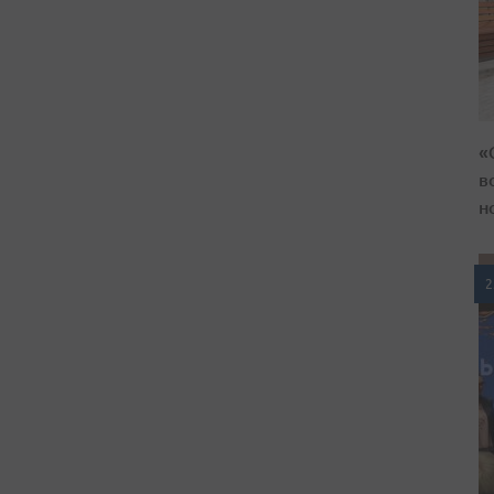
«
в
н
2