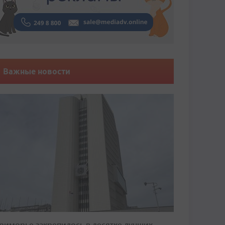
Важные новости
риморье закрепилось в десятке лучших