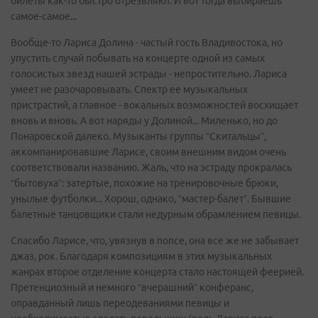
билеты как-то быстро отрезвляют. И вот тогда выбираешь
самое-самое...
Вообще-то Лариса Долина - частый гость Владивостока, но
упустить случай побывать на концерте одной из самых
голосистых звезд нашей эстрады - непростительно. Лариса
умеет не разочаровывать. Спектр ее музыкальных
пристрастий, а главное - вокальных возможностей восхищает
вновь и вновь. А вот наряды у Долиной... Миленько, но до
Понаровской далеко. Музыканты группы “Скитальцы”,
аккомпанировавшие Ларисе, своим внешним видом очень
соответствовали названию. Жаль, что на эстраду прокралась
“бытовуха”: затертые, похожие на тренировочные брюки,
унылые футболки... Хорош, однако, “мастер-балет”. Бывшие
балетные танцовщики стали недурным обрамлением певицы.
Спасибо Ларисе, что, увязнув в попсе, она все же не забывает
джаз, рок. Благодаря композициям в этих музыкальных
жанрах второе отделение концерта стало настоящей феерией.
Претенциозный и немного “вчерашний” конферанс,
оправданный лишь переодеваниями певицы и