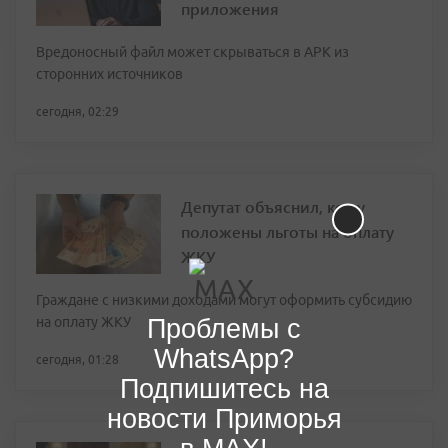
приложения
Вредоносный файл может скрываться в APK из
сторонних источников
сегодня, 02:29
Депутат объяснил, кому
положены льготы на оплату
ЖКУ
Граждане с низкими доходами могут оформить субсидию
Проблемы с
на оплату ЖКУ
WhatsApp?
сегодня, 01:28
Подпишитесь на
новости Приморья