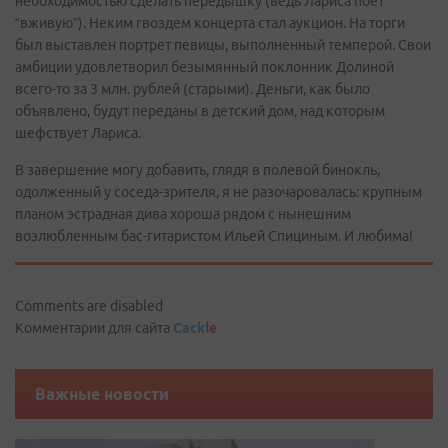
необходимостью сделать передышку (ведь Лариса поет
“вживую”). Неким гвоздем концерта стал аукцион. На торги
был выставлен портрет певицы, выполненный темперой. Свои
амбиции удовлетворил безымянный поклонник Долиной
всего-то за 3 млн. рублей (старыми). Деньги, как было
объявлено, будут переданы в детский дом, над которым
шефствует Лариса.
В завершение могу добавить, глядя в полевой бинокль,
одолженный у соседа-зрителя, я не разочаровалась: крупным
планом эстрадная дива хороша рядом с нынешним
возлюбленным бас-гитаристом Ильей Спициным. И любима!
Comments are disabled
Комментарии для сайта
Cackl
e
Важные новости