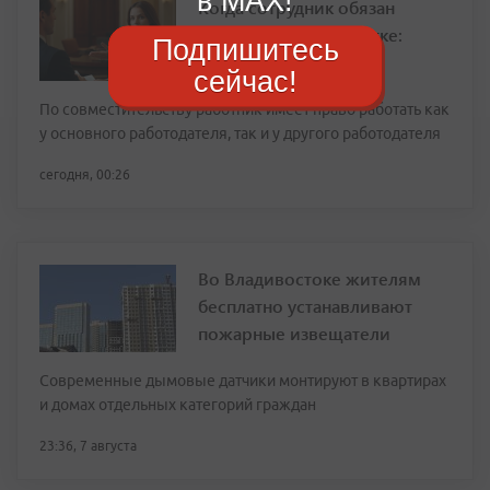
в MAX!
Когда сотрудник обязан
сообщить о подработке:
Подпишитесь
ответ юриста
сейчас!
По совместительству работник имеет право работать как
у основного работодателя, так и у другого работодателя
сегодня, 00:26
Во Владивостоке жителям
бесплатно устанавливают
пожарные извещатели
Современные дымовые датчики монтируют в квартирах
и домах отдельных категорий граждан
23:36, 7 августа