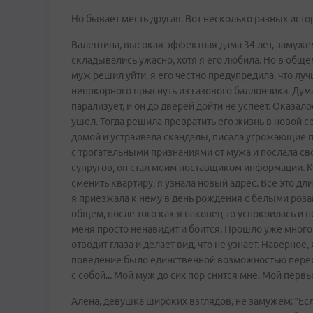
Но бывает месть другая. Вот несколько разных исто
Валентина, высокая эффектная дама 34 лет, замуже
складывались ужасно, хотя я его любила. Но в общем
муж решил уйти, я его честно предупредила, что луч
непокорного прыснуть из газового баллончика. Дума
парализует, и он до дверей дойти не успеет. Оказало
ушел. Тогда решила превратить его жизнь в новой се
домой и устраивала скандалы, писала угрожающие п
с трогательными признаниями от мужа и послала с
супругов, он стал моим поставщиком информации. К
сменить квартиру, я узнала новый адрес. Все это дл
я приезжала к нему в день рождения с белыми розами
общем, после того как я наконец-то успокоилась и 
меня просто ненавидит и боится. Прошло уже много 
отводит глаза и делает вид, что не узнает. Наверное
поведение было единственной возможностью пережить
с собой... Мой муж до сих пор снится мне. Мой перв
Алена, девушка широких взглядов, не замужем: “Есл