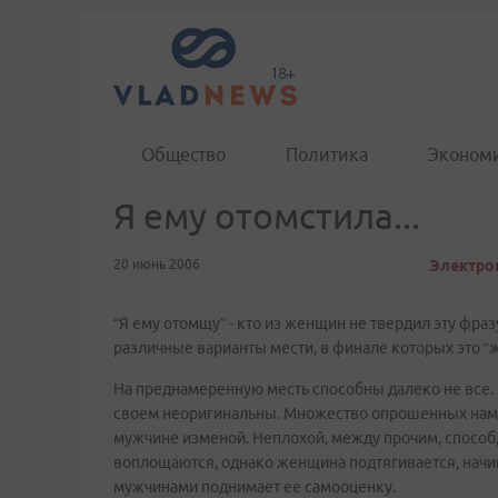
Общество
Политика
Эконом
Я ему отомстила...
20 июнь 2006
Электрон
“Я ему отомщу” - кто из женщин не твердил эту фра
различные варианты мести, в финале которых это “
На преднамеренную месть способны далеко не все.
своем неоригинальны. Множество опрошенных нами
мужчине изменой. Неплохой, между прочим, способ, 
воплощаются, однако женщина подтягивается, начин
мужчинами поднимает ее самооценку.