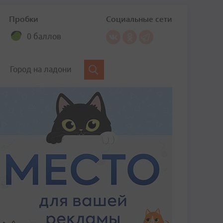
Пробки
Социальные сети
0 баллов
Город на ладони