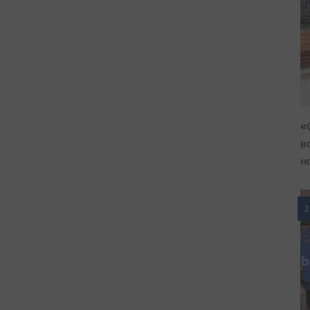
«
в
н
2