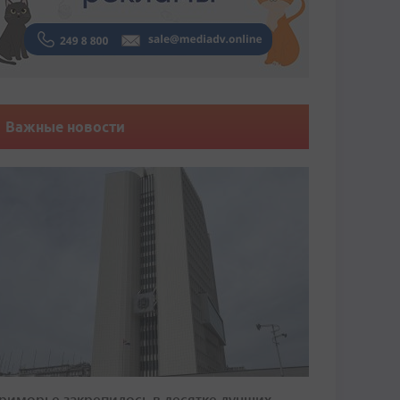
Важные новости
риморье закрепилось в десятке лучших