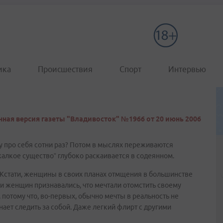
ика
Происшествия
Спорт
Интервью
ная версия газеты "Владивосток" №1966 от 20 июнь 2006
зу про себя сотни раз? Потом в мыслях переживаются
жалкое существо” глубоко раскаивается в содеянном.
 Кстати, женщины в своих планах отмщения в большинстве
 женщин признавались, что мечтали отомстить своему
потому что, во-первых, обычно мечты в реальность не
ает следить за собой. Даже легкий флирт с другими