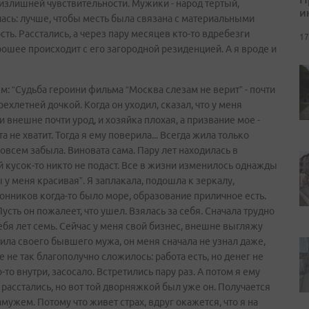
 излишней чувствительности. Мужики - народ тертый,
и
лась: лучше, чтобы месть была связана с материальными
ть. Расстались, а через пару месяцев кто-то вдребезги
17
ошее происходит с его загородной резиденцией. А я вроде и
м: “Судьба героини фильма “Москва слезам не верит” - почти
рехлетней дочкой. Когда он уходил, сказал, что у меня
и внешне почти урод, и хозяйка плохая, а призвание мое -
 не хватит. Тогда я ему поверила... Всегда жила только
овсем забыла. Виновата сама. Пару лет находилась в
кусок-то никто не подаст. Все в жизни изменилось однажды
ы у меня красивая”. Я заплакала, подошла к зеркалу,
лонников когда-то было море, образование приличное есть.
Пусть он пожалеет, что ушел. Взялась за себя. Сначала трудно
себя лет семь. Сейчас у меня свой бизнес, внешне выгляжу
ила своего бывшего мужа, он меня сначала не узнал даже,
все не так благополучно сложилось: работа есть, но денег не
-то внутри, засосало. Встретились пару раз. А потом я ему
 расстались, но вот той дворняжкой был уже он. Получается
замужем. Потому что живет страх, вдруг окажется, что я на