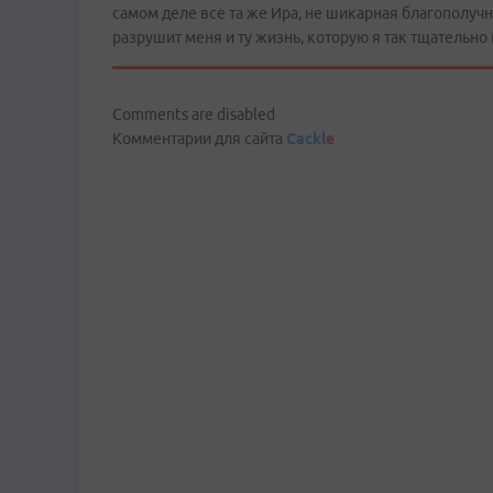
самом деле все та же Ира, не шикарная благополучн
разрушит меня и ту жизнь, которую я так тщательно 
Comments are disabled
Комментарии для сайта
Cackl
e