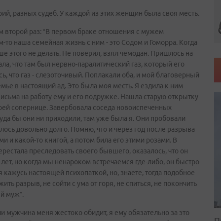
рий, разных судеб. У каждой из этих женщин была своя месть.
м второй раз: “В первом браке отношения с мужем
-то наша семейная жизнь с ним - это Содом и Гоморра. Когда
ше этого не делать. Не поверил, взял чемодан. Пришлось на
ла, что там был нервно-паралитический газ, который его
сь, что газ - слезоточивый. Поплакали оба, и мой благоверный
мье в настоящий ад. Это была моя месть. Я ездила к ним
исьма на работу ему и его подружке. Нашла старую открытку
воей сопернице. Завербовала соседа новоиспеченных
уда бы они ни приходили, там уже была я. Они пробовали
илось довольно долго. Помню, что и через год после разрыва
 и какой-то книгой, а потом била его этими розами. В
перестала преследовать своего бывшего, оказалось, что он
лет, но когда мы ненароком встречаемся где-либо, он быстро
, я кажусь настоящей психопаткой, но, знаете, тогда подобное
 разрыв, не сойти с ума от горя, не спиться, не покончить
ый муж”.
и мужчина меня жестоко обидит, я ему обязательно за это
П