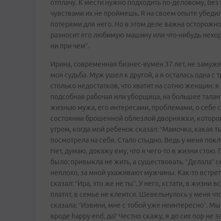
отплачу. К мести нужно подходить по-деловому, без
чувствами их не проймешь. Я на своем опыте убеди
потерями для него. Но в этом деле важна осторожнос
разносит его любимую машину или что-нибудь нехор
ни при чем”.
Ирина, современная бизнес-вумен 37 лет, не замуже
моя судьба. Муж ушел к другой, а я осталась одна с т
столько недостатков, что хватит на сотню женщин: я 
подсобная рабочая или уборщица, на большее таланта
жизнью мужа, его интересами, проблемами, о себе с
состоянии брошенной облезлой дворняжки, которой 
утром, когда мой ребенок сказал: “Мамочка, какая т
посмотрела на себя. Стало стыдно. Ведь у меня пок
Нет, думаю, докажу ему, что я чего-то в жизни стою. 
было: привыкла не жить, а существовать. “Делала” 
неплохо, за мной ухаживают мужчины. Как-то встрет
сказал: “Ира, это же не ты”. У него, кстати, в жизни 
платят, в семье не клеится. Шевельнулось у меня что
сказала: “Извини, мне с тобой уже неинтересно”. Мы
вроде happy end, да? Честно скажу, я до сих пор не 