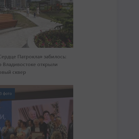
Сердце Патрокла» забилось:
о Владивостоке открыли
овый сквер
3 фото