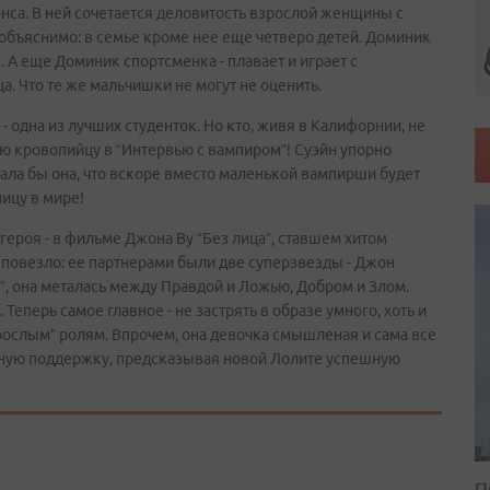
нса. В ней сочетается деловитость взрослой женщины с
 объяснимо: в семье кроме нее еще четверо детей. Доминик
ы. А еще Доминик спортсменка - плавает и играет с
ца. Что те же мальчишки не могут не оценить.
 одна из лучших студенток. Но кто, живя в Калифорнии, не
ую кровопийцу в “Интервью с вампиром”! Суэйн упорно
нала бы она, что вскоре вместо маленькой вампирши будет
ицу в мире!
 героя - в фильме Джона Ву “Без лица”, ставшем хитом
 повезло: ее партнерами были две суперзвезды - Джон
те”, она металась между Правдой и Ложью, Добром и Злом.
Теперь самое главное - не застрять в образе умного, хоть и
зрослым” ролям. Впрочем, она девочка смышленая и сама все
щную поддержку, предсказывая новой Лолите успешную
П