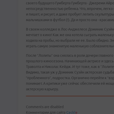
своего будущего Гумберта Гумберта - Джереми Айро
непосредственностью ребенка. Что, впрочем, легко
и пишет, и рисует, и даже пробует лепить скульптур
мальчишками в футбол (!). Да и просто она - красави
В своем колледже в Лос-Анджелесе Доминик Суэйн -
мечтает о кино! Как же она хотела сыграть маленьк
ходила на пробы, но выбрали не ее. Было обидно. З
играть самую знаменитую маленькую соблазнительн
После “Лолиты” она снялась в роли дочери главного
прошлого киносезона. Начинающей актрисе и здесь
Траволта и Николас Кейдж. И тут тоже, как в “Лоли
Видимо, такая уж у Доминик Суэйн актерская судьба. 
“проблемного”, подростка. Органично перейти к “в
понимает. А критики уже сейчас обеспечили ей мо
актерскую карьеру.
Comments are disabled
Комментарии для сайта
Cackl
e