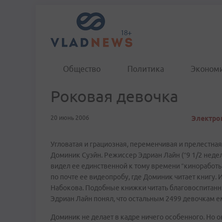
Общество
Политика
Эконом
Роковая девочка
20 июнь 2006
Электрон
Угловатая и грациозная, переменчивая и прелестная,
Доминик Суэйн. Режиссер Эдриан Лайн (“9 1/2 недель
видел ее единственной к тому времени “киноработы
по почте ее видеопробу, где Доминик читает книгу. И
Набокова. Подобные книжки читать благовоспитанны
Эдриан Лайн понял, что остальным 2499 девочкам е
Доминик не делает в кадре ничего особенного. Но он