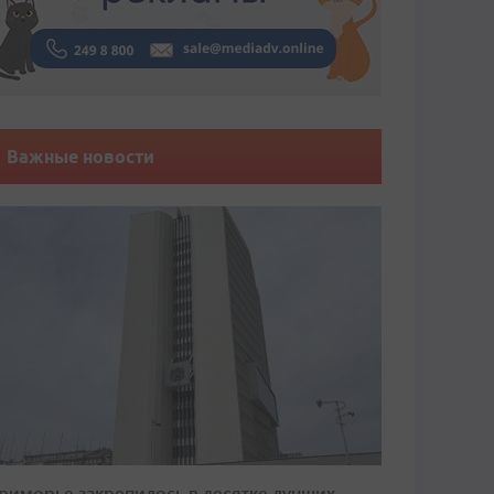
Важные новости
риморье закрепилось в десятке лучших