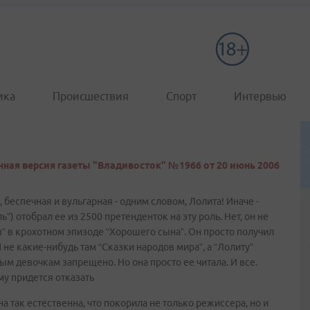
ика
Происшествия
Спорт
Интервью
ная версия газеты "Владивосток" №1966 от 20 июнь 2006
 беспечная и вульгарная - одним словом, Лолита! Иначе -
”) отобрал ее из 2500 претенденток на эту роль. Нет, он не
” в крохотном эпизоде “Хорошего сына”. Он просто получил
 не какие-нибудь там “Сказки народов мира”, а “Лолиту”
м девочкам запрещено. Но она просто ее читала. И все.
му придется отказать
а так естественна, что покорила не только режиссера, но и