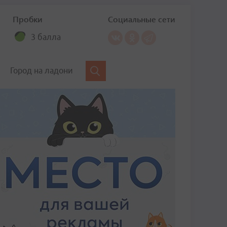
Пробки
Социальные сети
3 балла
Город на ладони