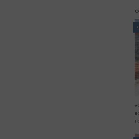
Ф
2
«
в
н