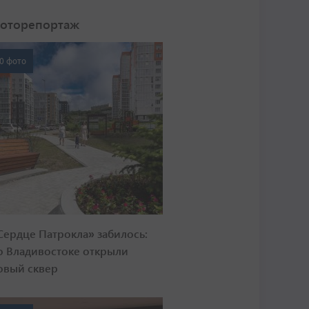
оторепортаж
0 фото
Сердце Патрокла» забилось:
о Владивостоке открыли
овый сквер