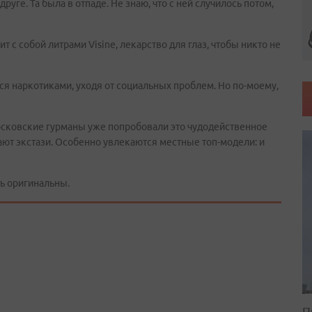
ге. Та была в отпаде. Не знаю, что с ней случилось потом,
 с собой литрами Visine, лекарство для глаз, чтобы никто не
я наркотиками, уходя от социальных проблем. Но по-моему,
Московские гурманы уже попробовали это чудодейственное
ают экстази. Особенно увлекаются местные топ-модели: и
ть оригинальны.
П