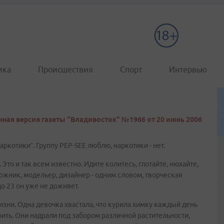
ика
Происшествия
Спорт
Интервью
ная версия газеты "Владивосток" №1966 от 20 июнь 2006
аркотики”. Группу PEP-SEE люблю, наркотики - нет.
 Это и так всем известно. Идите колитесь, глотайте, нюхайте,
дожник, модельер, дизайнер - одним словом, творческая
 до 23 он уже не доживет.
зни. Одна девочка хвастала, что курила химку каждый день
ерить. Они надрали под забором различной растительности,