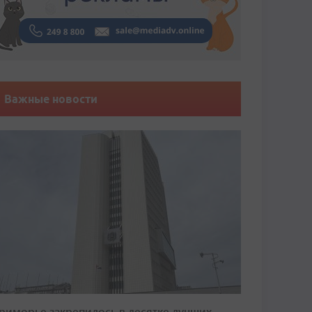
Важные новости
риморье закрепилось в десятке лучших