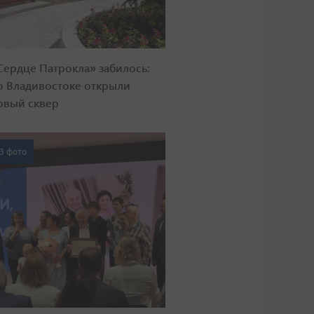
Сердце Патрокла» забилось:
о Владивостоке открыли
овый сквер
3 фото