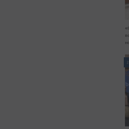
«
в
н
2