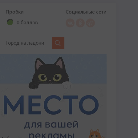
Пробки
Социальные сети
0 баллов
Город на ладони