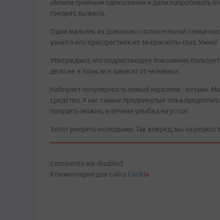
облили тройным одеколоном и дали попробовать подру
говорят, выжила.
Один мальчик из довольно состоятельной семьи носит
узнал о его пристрастиях из-за красноты глаз. Умно!
Утверждают, что подрастающее поколение пользуетс
дело не в этом, все зависит от человека.
Набирает популярность новый наркотик - кетаин. 
средство. У нас самые продвинутые пока предпочит
похудеть можно, и вечная улыбка на устах!
Хотят умереть молодыми. Так вперед, вы на редкос
Comments are disabled
Комментарии для сайта
Cackl
e