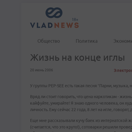
Общество
Политика
Эконом
Жизнь на конце иглы
20 июнь 2006
Электрон
У группы РЕР-SEE есть такая песня “Парни, музыка, н
Вряд ли стоит говорить, что цена наркотикам - жизнь.
кайфуйте, умирайте! Я знаю одного человека, он ху
личность. Ему сейчас 22 года, 8 лет на игле, говорят,
Еще мне рассказывали кучу баек из интернатской жи
(считается, что это круто!), сотоварки решили пров