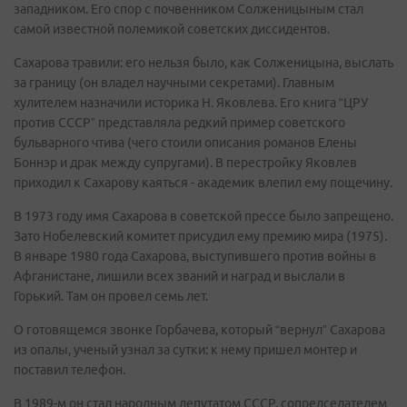
западником. Его спор с почвенником Солженицыным стал
самой известной полемикой советских диссидентов.
Сахарова травили: его нельзя было, как Солженицына, выслать
за границу (он владел научными секретами). Главным
хулителем назначили историка Н. Яковлева. Его книга “ЦРУ
против СССР” представляла редкий пример советского
бульварного чтива (чего стоили описания романов Елены
Боннэр и драк между супругами). В перестройку Яковлев
приходил к Сахарову каяться - академик влепил ему пощечину.
В 1973 году имя Сахарова в советской прессе было запрещено.
Зато Нобелевский комитет присудил ему премию мира (1975).
В январе 1980 года Сахарова, выступившего против войны в
Афганистане, лишили всех званий и наград и выслали в
Горький. Там он провел семь лет.
О готовящемся звонке Горбачева, который “вернул” Сахарова
из опалы, ученый узнал за сутки: к нему пришел монтер и
поставил телефон.
В 1989-м он стал народным депутатом СССР, сопредседателем