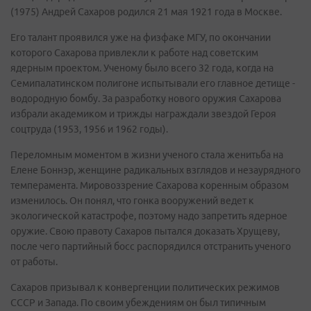
(1975) Андрей Сахаров родился 21 мая 1921 года в Москве.
Его талант проявился уже на физфаке МГУ, по окончании
которого Сахарова привлекли к работе над советским
ядерным проектом. Ученому было всего 32 года, когда на
Семипалатинском полигоне испытывали его главное детище -
водородную бомбу. За разработку нового оружия Сахарова
избрали академиком и трижды награждали звездой Героя
соцтруда (1953, 1956 и 1962 годы).
Переломным моментом в жизни ученого стала женитьба на
Елене Боннэр, женщине радикальных взглядов и незаурядного
темперамента. Мировоззрение Сахарова коренным образом
изменилось. Он понял, что гонка вооружений ведет к
экологической катастрофе, поэтому надо запретить ядерное
оружие. Свою правоту Сахаров пытался доказать Хрущеву,
после чего партийный босс распорядился отстранить ученого
от работы.
Сахаров призывал к конвергенции политических режимов
СССР и Запада. По своим убеждениям он был типичным