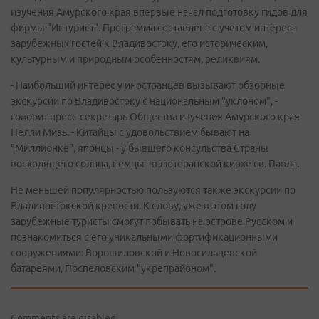
изучения Амурского края впервые начал подготовку гидов для
фирмы "Интурист". Программа составлена с учетом интереса
зарубежных гостей к Владивостоку, его историческим,
культурным и природным особенностям, реликвиям.
- Наибольший интерес у иностранцев вызывают обзорные
экскурсии по Владивостоку с национальным "уклоном", -
говорит пресс-секретарь Общества изучения Амурского края
Нелли Мизь. - Китайцы с удовольствием бывают на
"Миллионке", японцы - у бывшего консульства Страны
восходящего солнца, немцы - в лютеранской кирхе св. Павла.
Не меньшей популярностью пользуются также экскурсии по
Владивостокской крепости. К слову, уже в этом году
зарубежные туристы смогут побывать на острове Русском и
познакомиться с его уникальными фортификационными
сооружениями: Ворошиловской и Новосильцевской
батареями, Поспеловским "укрепрайоном".
Comments are disabled