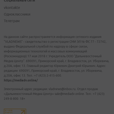
Социальные сети
vkontakte
Одноклассники
Телеграм
На данном сайте распространяется информация сетевого издания
"VLADNEWS" - свидетельство о регистрации СМИ ЭЛ № ФС 77 - 72742,
выдано Федеральной службой по надзору в сфере связи,
информационных технологий и массовых коммуникаций
(Роскомнадзор) 17 мая 2018 г. Учредитель ООО "Дальневосточный
Медиа Центр". 690091, Приморский край, г. Владивосток, ул. Уборевича,
д.20А, офис 13. Главный редактор Юркевич Дмитрий Юрьевич. Адрес
редакции: 690091, Приморский край, г. Владивосток, ул. Уборевича,
д.20А, офис 13. Тел.: +7 (423) 2-415-600.
https://mediadv.online/
Электронный адрес редакции: vladnews@inbox.ru. Отдел продаж
«Дальневосточный Медиа Центр» sale@mediadv.online. Тел.: +7 (423)
249-8-800. 18+