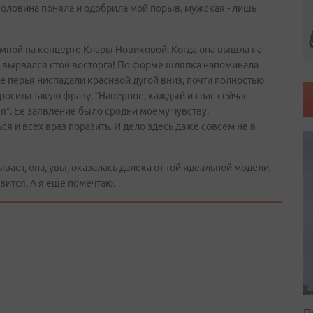
оловина поняла и одобрила мой порыв, мужская - лишь
 мной на концерте Клары Новиковой. Когда она вышла на
и вырвался стон восторга! По форме шляпка напоминала
 перья ниспадали красивой дугой вниз, почти полностью
росила такую фразу: “Наверное, каждый из вас сейчас
тся”. Ее заявление было сродни моему чувству.
ся и всех враз поразить. И дело здесь даже совсем не в
бывает, она, увы, оказалась далека от той идеальной модели,
вится. А я еще помечтаю.
П