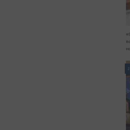
«
в
н
2