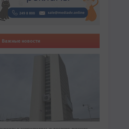
Важные новости
риморье закрепилось в десятке лучших