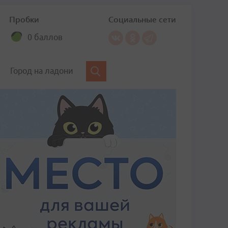
Пробки
Социальные сети
0 баллов
Город на ладони