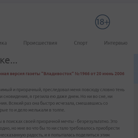
ика
Происшествия
Спорт
Интервью
е...
ная версия газеты "Владивосток" №1966 от 20 июнь 2006
овимый и призрачный, преследовал меня повсюду словно тень
 сновидения, я грезила ею даже днем. Но ни во сне, ни
ния. Всякий раз она быстро исчезала, смешавшись со
ые то и дело мелькали в толпе.
в поисках своей призрачной мечты - безрезультатно. Это
одно, но мне во что бы то ни стало требовалось приобрести
несказанную радость, и я попыталась поделиться этим