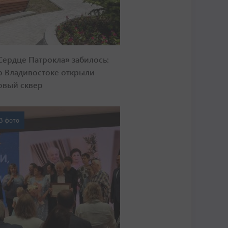
Сердце Патрокла» забилось:
о Владивостоке открыли
овый сквер
3 фото