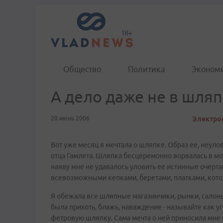
Общество
Политика
Эконом
А дело даже не в шляпк
20 июнь 2006
Электрон
Вот уже месяц я мечтала о шляпке. Образ ее, неул
отца Гамлета. Шляпка бесцеремонно ворвалась в мои
наяву мне не удавалось уловить ее истинные очерта
всевозможными кепками, беретами, платками, котор
Я обежала все шляпные магазинчики, рынки, салоны 
была прихоть, блажь, наваждение - называйте как уг
фетровую шляпку. Сама мечта о ней приносила мне 