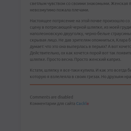
светлым чувством со своими знакомыми. Женская п
невозмутимо пожала плечами.
Настоящее потрясение на этой почве произошло со
сцену в потрясающей черной шляпке, из моей груд
наполеоновскую двууголку, черно-белые страусиные
скрывая лицо. Не дав зрителям опомниться, Клара б
думает: что это она выперлась в перьях? А вот хоче
Действительно, ох как хочется порой вот так появить
шляпке. Просто весна. Просто женский каприз.
Кстати, шляпку я все-таки купила. И как это всегда 
которую я взлелеяла в своих грезах. Но друзьям нра
Comments are disabled
Комментарии для сайта
Cackl
e