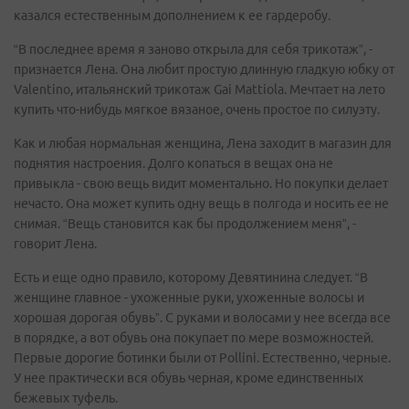
казался естественным дополнением к ее гардеробу.
“В последнее время я заново открыла для себя трикотаж”, -
признается Лена. Она любит простую длинную гладкую юбку от
Valentino, итальянский трикотаж Gai Mattiola. Мечтает на лето
купить что-нибудь мягкое вязаное, очень простое по силуэту.
Как и любая нормальная женщина, Лена заходит в магазин для
поднятия настроения. Долго копаться в вещах она не
привыкла - свою вещь видит моментально. Но покупки делает
нечасто. Она может купить одну вещь в полгода и носить ее не
снимая. “Вещь становится как бы продолжением меня”, -
говорит Лена.
Есть и еще одно правило, которому Девятинина следует. “В
женщине главное - ухоженные руки, ухоженные волосы и
хорошая дорогая обувь”. С руками и волосами у нее всегда все
в порядке, а вот обувь она покупает по мере возможностей.
Первые дорогие ботинки были от Pollini. Естественно, черные.
У нее практически вся обувь черная, кроме единственных
бежевых туфель.