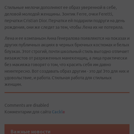
Стильные мелочи дополняют ее образ уверенной в себе,
деловой молодой женщины. Зонтик Ferre, очки Feretti,
перчатки Cristian Dior. Перчатки ей подарили подруги на день
рождения, они же следят за тем, чтобы Лена их не потеряла.
Лена и ее компаньон Анна Генералова появляются на показах и
других публичных акциях в черных брючных костюмах и белых
блузках. Этот строгий, почти школьный стиль выгодно отличает
визажистов от разряженных манекенщиц, а лица практически
без макияжа говорят о том, что красить себя им давно
неинтересно. Вот создавать образ другим - это да! Это для них и
удовольствие, и работа. Стильная работа для стильных
женщин.
Comments are disabled
Комментарии для сайта
Cackl
e
Важные новости