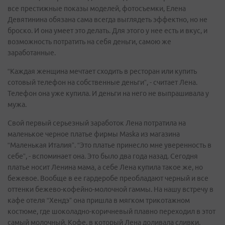
все престижные показы моделей, фотосъемки, Елена
Девятинина обязана сама всегда выглядеть эффектно, но не
броско. И она умеет это делать. Для этого у нее есть и вкус, и
возможность потратить на себя деньги, самою же
заработанные.
“Каждая женщина мечтает сходить в ресторан или купить
сотовый телефон на собственные деньги”, - считает Лена.
Телефон она уже купила. И деньги на него не выпрашивала у
мужа.
Свой первый серьезный заработок Лена потратила на
маленькое черное платье фирмы Maska из магазина
“Маленькая Италия”. “Это платье принесло мне уверенность в
себе”, - вспоминает она. Это было два года назад. Сегодня
платье носит Ленина мама, а себе Лена купила такое же, но
бежевое. Вообще в ее гардеробе преобладают черный и все
оттенки бежево-кофейно-молочной гаммы. На нашу встречу в
кафе отеля “Хендэ” она пришла в мягком трикотажном
костюме, где шоколадно-коричневый плавно переходил в этот
самый молочный. Кофе, в который Лена доливала сливки,