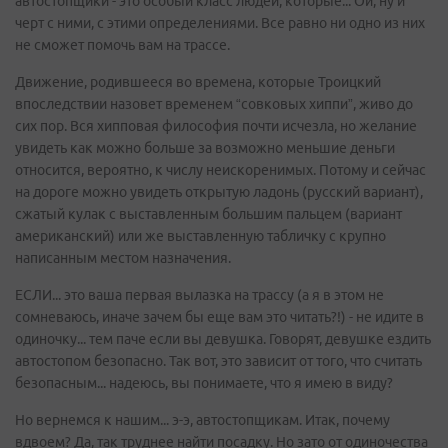
автостопщики - это особый класс людей, которые... Ой, ну и
черт с ними, с этими определениями. Все равно ни одно из них
не сможет помочь вам на трассе.
Движение, родившееся во времена, которые Троицкий
впоследствии назовет временем “совковых хиппи”, живо до
сих пор. Вся хипповая философия почти исчезла, но желание
увидеть как можно больше за возможно меньшие деньги
относится, вероятно, к числу неискоренимых. Потому и сейчас
на дороге можно увидеть открытую ладонь (русский вариант),
сжатый кулак с выставленным большим пальцем (вариант
американский) или же выставленную табличку с крупно
написанным местом назначения.
ЕСЛИ... это ваша первая вылазка на трассу (а я в этом не
сомневаюсь, иначе зачем бы еще вам это читать?!) - не идите в
одиночку... тем паче если вы девушка. Говорят, девушке ездить
автостопом безопасно. Так вот, это зависит от того, что считать
безопасным... надеюсь, вы понимаете, что я имею в виду?
Но вернемся к нашим... э-э, автостопщикам. Итак, почему
вдвоем? Да, так труднее найти посадку. Но зато от одиночества