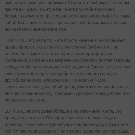
вмешаться даже и не подумает. Помните, в любом населенном
пункте вы чужак. То, что надо иметь при себе возможно
больше документов (рассованных по разным карманам), - само
собой. Был случай, когда парня порезали большим кухонным
ножом прямо на вокзале в Уфе.
ПОМНИТЕ... что автостоп - это просто название. Часто бывает
проще проехать часть пути на электричке (за билет мы не
платим, но я вам этого не говорил) - сети пригородных
сообщений, особенно в центральных областях, плотно связаны
между собой промежуточными станциями. Так что в отдельных
случаях можно запросто перебраться из одного города в
другой, сэкономив кучу времени. Но новички часто
зацикливаются на дальнобойщиках, а между прочим, обычных
легковых машин между городами курсирует гораздо больше и
попасть на них легче.
ЕСЛИ УЖ... ловить дальнобойщика, то запомните места. Это
прежде всего посты ГАИ (вроде нашего, что на выезде из
Владика), закусочные где-нибудь на окраине города (смотрите
х/ф “От заката до рассвета”) или железнодорожные переезды.