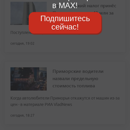
в MAX!
Туристический налог принёс
Приморью почти 43 млн за
Подпишитесь
полгода
сейчас!
Поступления выросли более чем втрое
сегодня, 19:02
Приморские водители
назвали предельную
стоимость топлива
Когда автолюбители Приморья откажутся от машин из-за
цен - в материале РИА VladNews
сегодня, 18:27