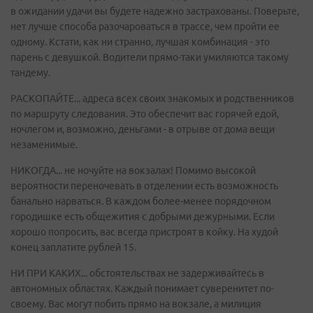
в ожидании удачи вы будете надежно застрахованы. Поверьте,
нет лучше способа разочароваться в трассе, чем пройти ее
одному. Кстати, как ни странно, лучшая комбинация - это
парень с девушкой. Водители прямо-таки умиляются такому
тандему.
РАСКОПАЙТЕ... адреса всех своих знакомых и родственников
по маршруту следования. Это обеспечит вас горячей едой,
ночлегом и, возможно, деньгами - в отрыве от дома вещи
незаменимые.
НИКОГДА... не ночуйте на вокзалах! Помимо высокой
вероятности переночевать в отделении есть возможность
банально нарваться. В каждом более-менее порядочном
городишке есть общежития с добрыми дежурными. Если
хорошо попросить, вас всегда пристроят в койку. На худой
конец заплатите рублей 15.
НИ ПРИ КАКИХ... обстоятельствах не задерживайтесь в
автономных областях. Каждый понимает суверенитет по-
своему. Вас могут побить прямо на вокзале, а милиция