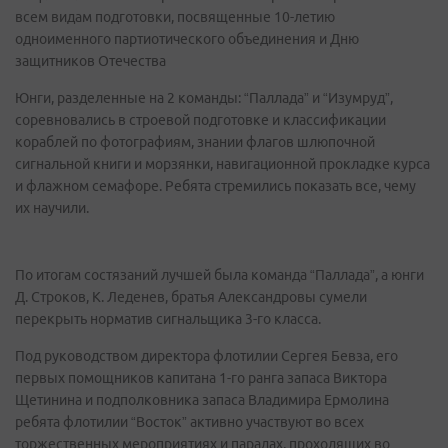
всем видам подготовки, посвященные 10-летию
одноименного партиотического объединения и Дню
защитников Отечества
Юнги, разделенные на 2 команды: “Паллада” и “Изумруд”,
соревновались в строевой подготовке и классификации
кораблей по фотографиям, знании флагов шлюпочной
сигнальной книги и морзянки, навигационной прокладке курса
и флажном семафоре. Ребята стремились показать все, чему
их научили.
По итогам состязаний лучшей была команда “Паллада”, а юнги
Д. Строков, К. Леденев, братья Александровы сумели
перекрыть норматив сигнальщика 3-го класса.
Под руководством директора флотилии Сергея Бевза, его
первых помощников капитана 1-го ранга запаса Виктора
Щетинина и подполковника запаса Владимира Ермолина
ребята флотилии “Восток” активно участвуют во всех
торжественных мероприятиях и парадах, проходящих во