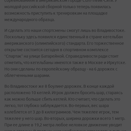
соревнованиям в американском городе Солт-Лейк-Сити. У
молодой российской сборной только теперь появилась
возможность приступить к тренировкам на площадке
международного образца.
И сделать это наши спортсмены смогут лишь во Владивостоке.
Поскольку здесь появился единственный в стране кегельбан
американского (олимпийского) стандарта. Его торжественное
открытие состоится сегодня в спортивном комплексе
“Спартак” на улице Батарейной. Справедливости ради стоит
отметить, что кегельбаны имеются также в Москве и Иркутске.
Но они сделаны по европейскому образцу - на 6 дорожек с
облегченными шарами.
Во Владивостоке же 8 боулинг-дорожек. В конце каждой
расположено 10 кеглей. Игрок должен бросить шар, стараясь
как можно больше сбить кеглей. Кто считает, что сделать это
легко, тот глубоко заблуждается. Во-первых, вес шара
колеблется от 3 до 8 килограммов. Чем тяжелее игрок, тем
тяжелее у него шар. Во-вторых, ширина дорожки всего 1 метр.
При ее длине в 19,2 метра любое неловкое движение уводит