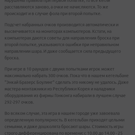
нарушены правила при первой попытке, то все кегли
расставляются заново, а очки не начисляются. То же
происходит и в случае фола при второй попытке.
Подсчет набранных очков производится автоматически и
высвечивается на мониторах компьютеров. Кстати, на
компьютерах даются советы для направления броска при
второй попытке, указываются ошибки при неправильном
направлении шара. И даже сообщается сила предыдущего
броска.
При игре в 10 раундов с двумя попытками игрок может
максимально набрать 300 очков. Пока что в нашем кегельбане
"Энкай Бразерс Боулинг" сделать это никому не удалось. Даже
мастера-монтажники из Республики Корея и наладчики
оборудования из фирмы Гонконга набирали в лучшем случае
292-297 очков.
Во всяком случае, эта игра в нашем городе уже завоевала
определенную популярность. В кегельбан приходят целыми
семьями, и даже дошколята бросают шары. Стоимость игры
строго дифференцирована по времени: с 10.00 до 14.00 - 25