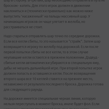
шар в сторону. В-третьих, шар необходимо отправлять в путь не
броском - катить. Для этого игрок должен в движении
наклониться и (технически правильно) как можно ниже
выпустить “насаженный” на пальцы массивный шар. У
начинающих игроков он чаще улетает в желоба, но
расстраиваться не стоит.
Надо стараться отправлять шар точно по середине дорожки.
Если все кегли сбиты, то это называется "страйк". Затем шар
возвращается игроку по желобу под дорожкой. Если после
первой попытки сбиты не все кегли, то в этом случае
неупавшие кегли остаются в прежнем положении. Дэдвуд -
сбитые кегли автоматически убираются в специальную яму,
дабы не мешать дальнейшей игре. При второй попытке игрок
должен попасть в оставшиеся кегли. После возвращения
второго шара все 10 кеглей ставятся на прежнее место,
независимо от результата последнего броска. Дорожка готова
для следующего раунда.
На дорожке имеется специальная черная линия, которую
нельзя переступать в момент броска, иначе будет фол. Если