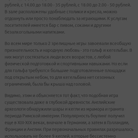
рублей, с 14.00 до 18.00 - 35 рублей, с 18.00 до 2.00 - 50 рублей.
В зале расположены удобные столики и кресла, можно
отдохнуть или просто понаблюдать за играющими. К услугам
посетителей имеется бар с пивом, соками и другими
безалкогольными напитками.
Во всем мире только 2 зрелищные игры завоевали всеобщую
признательность и народную любовь - это гольф и кегельбан. В
них могут состязаться люди всех возрастов, с любой
физической подготовкой и спортивными навыками. Но если
для гольфа требуются большие подготовленные площадки
под открытым небом, то для кегельбана нет сезонных
ограничений, была бы крыша над головой.
Видимо, этим и объясняется тот факт, что подобная игра
существовала даже в глубокой древности. Английские
археологи обнаружили шары и кегли из мрамора и гранита
периода Римской империи. Популярность боулинг получил
еще в XIII-XIX веках, вначале в Германии, а затем в Голландии,
Франции и Англии. При первоначальных правилах разрешалось
использовать не более 9 кеглей, которые бессистемно