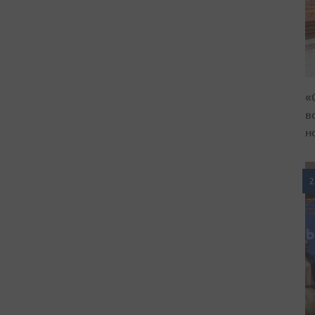
«
в
н
2