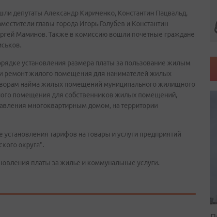
шли депутаты Александр Кириченко, Константин Пацвальд,
аместители главы города Игорь Голубев и Константин
ергей Маминов. Также в комиссию вошли почетные граждане
иськов.
порядке установления размера платы за пользование жилым
е и ремонт жилого помещения для нанимателей жилых
говорам найма жилых помещений муниципального жилищного
илого помещения для собственников жилых помещений,
равления многоквартирным домом, на территории
е установления тарифов на товары и услуги предприятий
кого округа".
новления платы за жилье и коммунальные услуги.
П