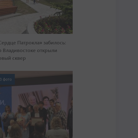
Сердце Патрокла» забилось:
о Владивостоке открыли
овый сквер
3 фото