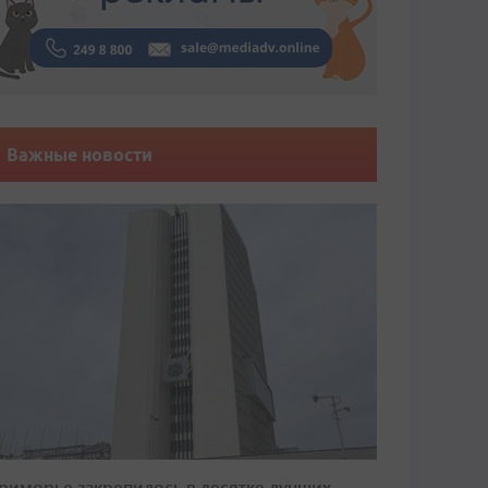
Важные новости
риморье закрепилось в десятке лучших