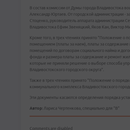
В состав комиссии от Думы города Владивостока во
Александр Юртаев. От городской администрации - з
Стоценко, руководитель аппарата администрации С
Владивостока Ефим Звеняцкий, Яков Кан, Виктор М
Кроме того, в трех чтениях принято "Положение о 
помещением (платы за наем), платы за содержани
помещений по договорам социального найма и до
фонда и размера платы за содержание и ремонт ж
которые не приняли решение о выборе способа уп
Владивостокского городского округа".
Также в трех чтениях принято "Положение о порядк
коммунального комплекса Владивостокского городс
Эти документы касаются определения порядка уста
Автор:
Лариса Чертенкова, специально для "В"
Comments are disabled