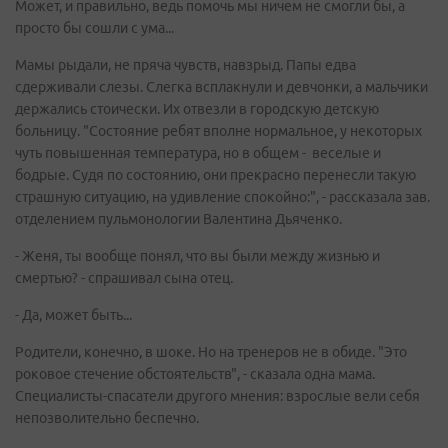
Может, и правильно, ведь помочь мы ничем не смогли бы, а
просто бы сошли с ума...
Мамы рыдали, не пряча чувств, навзрыд. Папы едва
сдерживали слезы. Слегка всплакнули и девчонки, а мальчики
держались стоически. Их отвезли в городскую детскую
больницу. "Состояние ребят вполне нормальное, у некоторых
чуть повышенная температура, но в общем - веселые и
бодрые. Судя по состоянию, они прекрасно перенесли такую
страшную ситуацию, на удивление спокойно:", - рассказала зав.
отделением пульмонологии Валентина Дьяченко.
- Женя, ты вообще понял, что вы были между жизнью и
смертью? - спрашивал сына отец.
- Да, может быть...
Родители, конечно, в шоке. Но на тренеров не в обиде. "Это
роковое стечение обстоятельств", - сказала одна мама.
Специалисты-спасатели другого мнения: взрослые вели себя
непозволительно беспечно.