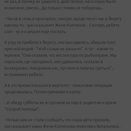
не раз, в панику не ударился, действовал, насколько было
возможно, умело... Да только стихию не поборешь...
- Часов в семь я проснулся, смотрю, вроде несет нас к берегу
какому-то, - рассказывает Женя Копченов. - Смотрю, ребята
спят - ну и я решил еще поспать.
К утру их прибило к берегу, они высадились, обмыли плот
пресной водой - "чтоб солью не разъело". А тут - какие-то
мужики. "Они сказали, что инспектора по рыбоохране. Мы
спросили, где находимся, они удивились, сказали: в
Безверхово. Накормили нас, пустили в палатку греться", -
вспоминают ребята.
А в это время показался вертолет - поисковая операция
продолжалась. Потом причалил и катер.
...К обеду субботы их встречали на пирсе родители и врачи
"Скорой помощи".
- Ночью нам не стали сообщать, что наши дети пропали, -
рассказывает мама Жени Копченова Анжелика Витальевна. -