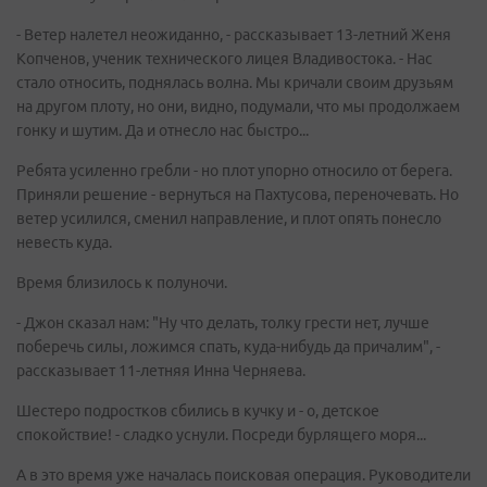
- Ветер налетел неожиданно, - рассказывает 13-летний Женя
Копченов, ученик технического лицея Владивостока. - Нас
стало относить, поднялась волна. Мы кричали своим друзьям
на другом плоту, но они, видно, подумали, что мы продолжаем
гонку и шутим. Да и отнесло нас быстро...
Ребята усиленно гребли - но плот упорно относило от берега.
Приняли решение - вернуться на Пахтусова, переночевать. Но
ветер усилился, сменил направление, и плот опять понесло
невесть куда.
Время близилось к полуночи.
- Джон сказал нам: "Ну что делать, толку грести нет, лучше
поберечь силы, ложимся спать, куда-нибудь да причалим", -
рассказывает 11-летняя Инна Черняева.
Шестеро подростков сбились в кучку и - о, детское
спокойствие! - сладко уснули. Посреди бурлящего моря...
А в это время уже началась поисковая операция. Руководители