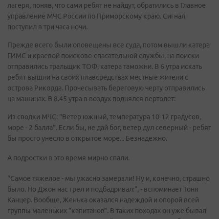
лагеря, поняв, что сами ребят не найдут, обратились в Главное
управление МЧС России по Приморскому краю. Сигнал
поступил в три часа ночи.
Прежде всего были оповещены все суда, потом вышли катера
ГИМС и краевой поисково-спасательной службы, на поиски
отправились тральщик ТОФ, катера таможни. В 6 утра искать
ребят вышли на своих плавсредствах местные жители с
острова Рикорда. Прочесывать береговую черту отправились
на машинах. В 8.45 утра в воздух поднялся вертолет:
Из сводки МЧС: "Ветер южный, температура 10-12 градусов,
море - 2 балла". Если бы, не дай бог, ветер дул северный - ребят
бы просто унесло в открытое море... Безнадежно.
А подростки в это время мирно спали.
"Самое тяжелое - мы ужасно замерзли! Ну и, конечно, страшно
было. Но Джон нас грел и подбадривал:", - вспоминает Тоня
Канцер. Вообще, Женька оказался надеждой и опорой всей
группы маленьких "капитанов". В таких походах он уже бывал