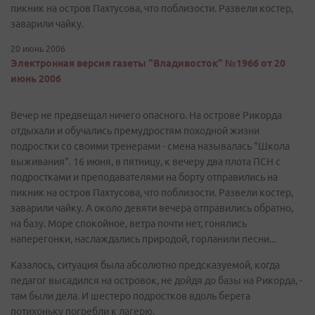
пикник на остров Пахтусова, что поблизости. Развели костер,
заварили чайку.
20 июнь 2006
Электронная версия газеты "Владивосток" №1966 от 20
июнь 2006
Вечер не предвещал ничего опасного. На острове Рикорда
отдыхали и обучались премудростям походной жизни
подростки со своими тренерами - смена называлась "Школа
выживания". 16 июня, в пятницу, к вечеру два плота ПСН с
подростками и преподавателями на борту отправились на
пикник на остров Пахтусова, что поблизости. Развели костер,
заварили чайку. А около девяти вечера отправились обратно,
на базу. Море спокойное, ветра почти нет, гонялись
наперегонки, наслаждались природой, горланили песни...
Казалось, ситуация была абсолютно предсказуемой, когда
педагог высадился на островок, не дойдя до базы на Рикорда, -
там были дела. И шестеро подростков вдоль берега
потихоньку погребли к лагерю.