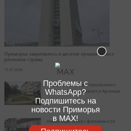
Приморье закрепилось в десятке лучших инвест-
регионов страны
17.07.2026
Проблемы с
От уютного двора до горнолыжного
WhatsApp?
курорта: как преображается Арсеньев
Подпишитесь на
новости Приморья
в MAX!
Новый парк, сквер с фонтаном и 50
квартир: как преображается