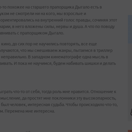
что-то похожее на старшего прапорщика Дыгало есть в
ком не смотрели ни на кого, мы взрослые и
 ориентировались на внутренний голос правды, сочиняя этот
нарии, в него вложены силы, нервы и душа. А что по поводу
равнивать с прапорщиком Дыгало.
 кино, до сих пор не научились повторять, все еще
олучаются, что мы смешиваем жанры, пытаемся в триллер
о неправильно. В западном кинематографе одна мысль в
ивать. И пока не научимся, будем набивать шишки и делать
грать что-то от себя, тогда роль мне нравится. Отношение к
мысление, да простят мне поклонники эту высокопарность,
и был человек, интересная судьба. Чтобы происходило что-то,
им. Перемена мне интересна.