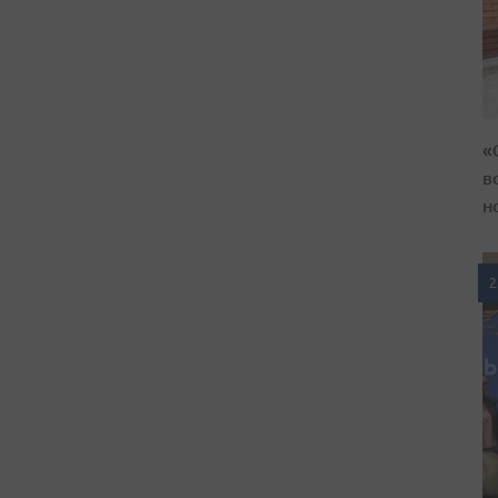
«
в
н
2