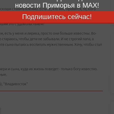
новости Приморья в MAX!
скоши ставить клеймо. Есть те, кто мне нравится, те, кого
е понимает меня...
Подпишитесь сейчас!
вший это с удовольствием?
ям, есть у меня и лирика, просто они больше известны. Во-
о стараюсь, чтобы дети не забывали. И не строгий папа, а
отя сына пытаюсь воспитать мужественным. Хочу, чтобы стал
чери и сына, куда их жизнь поведет - только богу известно.
ные.
, "Владивосток"