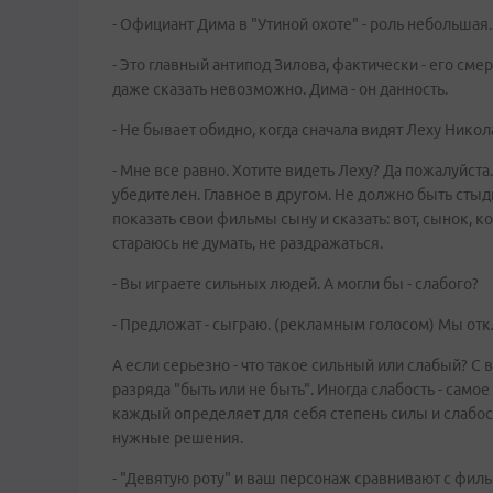
- Официант Дима в "Утиной охоте" - роль небольшая..
- Это главный антипод Зилова, фактически - его сме
даже сказать невозможно. Дима - он данность.
- Не бывает обидно, когда сначала видят Леху Нико
- Мне все равно. Хотите видеть Леху? Да пожалуйста.
убедителен. Главное в другом. Не должно быть стыдн
показать свои фильмы сыну и сказать: вот, сынок, к
стараюсь не думать, не раздражаться.
- Вы играете сильных людей. А могли бы - слабого?
- Предложат - сыграю. (рекламным голосом) Мы от
А если серьезно - что такое сильный или слабый? С 
разряда "быть или не быть". Иногда слабость - само
каждый определяет для себя степень силы и слабос
нужные решения.
- "Девятую роту" и ваш персонаж сравнивают с филь