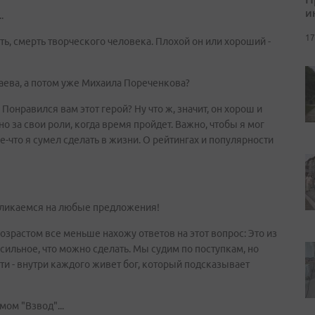
и
.
17
рть, смерть творческого человека. Плохой он или хороший -
лаева, а потом уже Михаила Пореченкова?
 Понравился вам этот герой? Ну что ж, значит, он хорош и
о за свои роли, когда время пройдет. Важно, чтобы я мог
ое-что я сумел сделать в жизни. О рейтингах и популярности
кликаемся на любые предложения!
возрастом все меньше нахожу ответов на этот вопрос: Это из
е сильное, что можно сделать. Мы судим по поступкам, но
ти - внутри каждого живет бог, который подсказывает
мом "Взвод"...