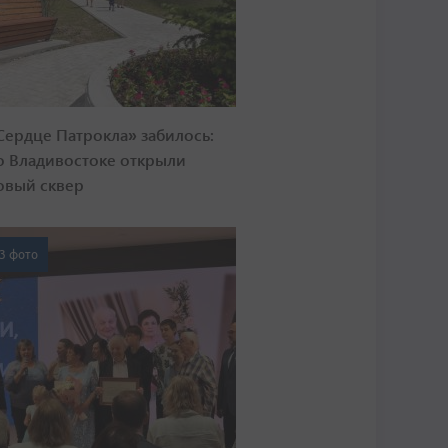
Сердце Патрокла» забилось:
о Владивостоке открыли
овый сквер
3 фото