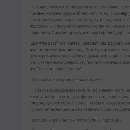
- Нет, мне кажется, если говорить о персонаже, то 
"Цельнометаллической оболочке". Но мы с Бондарчу
самостоятельные люди, чтобы кому-то подражать. И
персонаж. Он получился другим, не таким, как в сце
сравнения: Пройдет время, и новых героев будут с
"Девятая рота" - не повтор "Взвода". Мы, российское
изобретаем свой велосипед. Потому фильмы и не п
втолкнуть и психологическую драму, и комедию: Эт
фильме приносит деньги. Эту технологию нужно осва
все "до основанья, а затем"...
- Какая из ваших ролей схожа с вами?
- Пытаюсь в каждом персонаже - по возможности - сы
жизни, бытовые детальки, философское какое-то ос
словом, чуточку себя. Главное - чтобы в каждой рол
что влияет на человека и изменяет его, делает друг
- В вашей жизни было много крупных перемен...