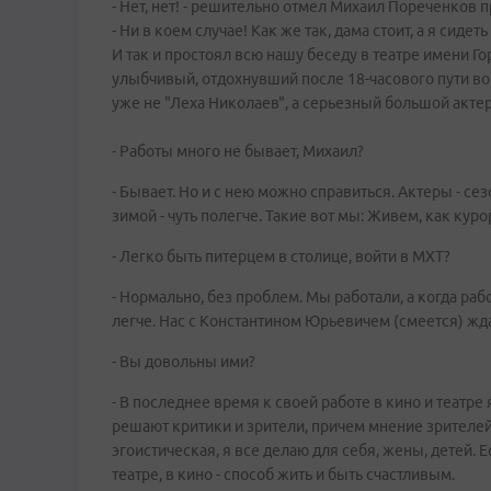
- Нет, нет! - решительно отмел Михаил Пореченков 
- Ни в коем случае! Как же так, дама стоит, а я сидет
И так и простоял всю нашу беседу в театре имени Го
улыбчивый, отдохнувший после 18-часового пути во
уже не "Леха Николаев", а серьезный большой актер
- Работы много не бывает, Михаил?
- Бывает. Но и с нею можно справиться. Актеры - се
зимой - чуть полегче. Такие вот мы: Живем, как кур
- Легко быть питерцем в столице, войти в МХТ?
- Нормально, без проблем. Мы работали, а когда раб
легче. Нас с Константином Юрьевичем (смеется) жда
- Вы довольны ими?
- В последнее время к своей работе в кино и театре 
решают критики и зрители, причем мнение зрителе
эгоистическая, я все делаю для себя, жены, детей. Ес
театре, в кино - способ жить и быть счастливым.