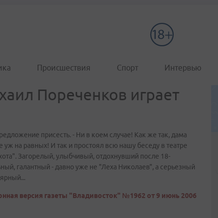
ика
Происшествия
Спорт
Интервью
хаил Пореченков играет
редложение присесть. - Ни в коем случае! Как же так, дама
те уж на равных! И так и простоял всю нашу беседу в театре
хота". Загорелый, улыбчивый, отдохнувший после 18-
ный, галантный - давно уже не "Леха Николаев", а серьезный
ярный...
нная версия газеты "Владивосток" №1962 от 9 июнь 2006