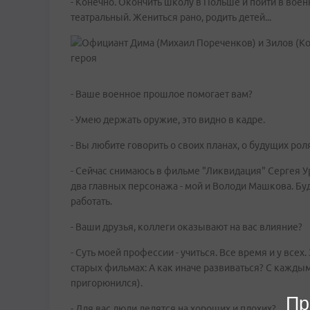
- Конечно. Окончить школу в Польше и пойти в воен
театральный. Жениться рано, родить детей...
- Ваше военное прошлое помогает вам?
- Умею держать оружие, это видно в кадре.
- Вы любите говорить о своих планах, о будущих роля
- Сейчас снимаюсь в фильме "Ликвидация" Сергея Ур
два главных персонажа - мой и Володи Машкова. Бу
работать.
- Ваши друзья, коллеги оказывают на вас влияние?
- Суть моей профессии - учиться. Все время и у всех
старых фильмах: А как иначе развиваться? С каждым 
пригорюнился).
Пр
- Для вас люди делятся на хороших и плохих?