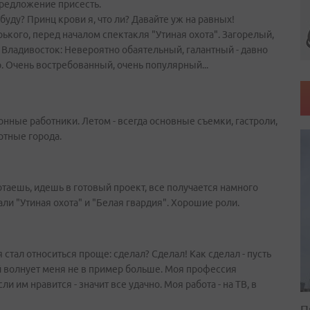
предложение присесть.
ь буду? Принц крови я, что ли? Давайте уж на равных!
рького, перед началом спектакля "Утиная охота". Загорелый,
 Владивосток: Невероятно обаятельный, галантный - давно
. Очень востребованный, очень популярный...
зонные работники. Летом - всегда основные съемки, гастроли,
ортные города.
отаешь, идешь в готовый проект, все получается намного
ли "Утиная охота" и "Белая гвардия". Хорошие роли.
я стал относиться проще: сделал? Сделал! Как сделал - пусть
й волнует меня не в пример больше. Моя профессия
ли им нравится - значит все удачно. Моя работа - на ТВ, в
П