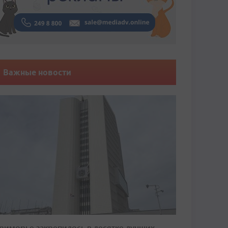
Важные новости
риморье закрепилось в десятке лучших