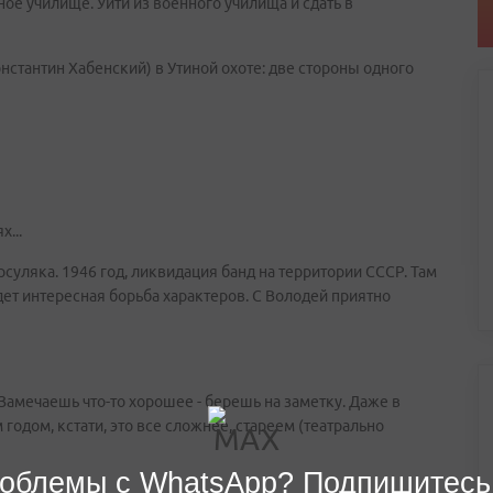
ное училище. Уйти из военного училища и сдать в
х...
суляка. 1946 год, ликвидация банд на территории СССР. Там
дет интересная борьба характеров. С Володей приятно
. Замечаешь что-то хорошее - берешь на заметку. Даже в
годом, кстати, это все сложнее, стареем (театрально
облемы с WhatsApp? Подпишитесь