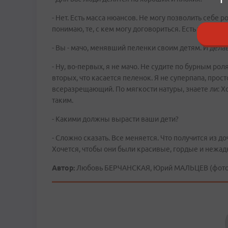
- Нет. Есть масса нюансов. Не могу позволить себе ро
понимаю, те, с кем могу договориться. Есть те, кто н
- Вы - мачо, менявший пеленки своим детям. И дела
- Ну, во-первых, я не мачо. Не судите по бурным рол
вторых, что касается пеленок. Я не суперпапа, прост
всеразрещающий. По мягкости натуры, знаете ли: Х
таким.
- Какими должны вырасти ваши дети?
- Сложно сказать. Все меняется. Что получится из до
Хочется, чтобы они были красивые, гордые и нежад
Автор:
Любовь БЕРЧАНСКАЯ, Юрий МАЛЬЦЕВ (фото)
Comments are disabled
Комментарии для сайта
Cackl
e