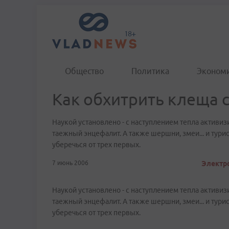
Общество
Политика
Эконом
Как обхитрить клеща 
Наукой установлено - с наступлением тепла актив
таежный энцефалит. А также шершни, змеи... и турис
уберечься от трех первых.
7 июнь 2006
Электро
Наукой установлено - с наступлением тепла актив
таежный энцефалит. А также шершни, змеи... и турис
уберечься от трех первых.