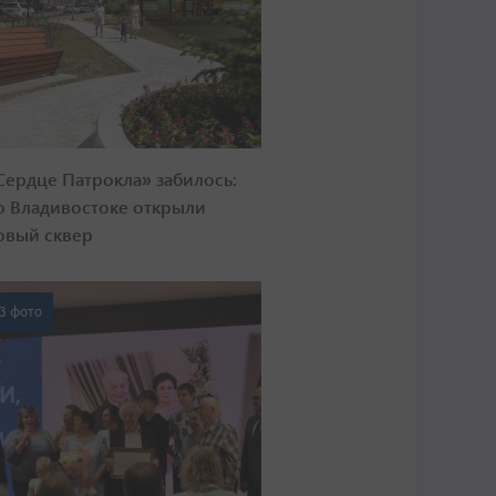
Сердце Патрокла» забилось:
о Владивостоке открыли
овый сквер
3 фото