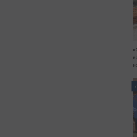
«
в
н
2