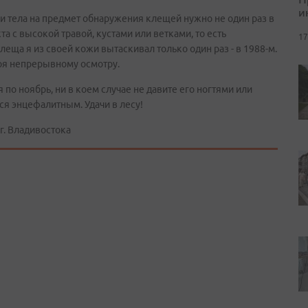
и
ки тела на предмет обнаружения клещей нужно не один раз в
та с высокой травой, кустами или ветками, то есть
17
 клеща я из своей кожи вытаскивал только один раз - в 1988-м.
аря непрерывному осмотру.
ля по ноябрь, ни в коем случае не давите его ногтями или
ся энцефалитным. Удачи в лесу!
 г. Владивостока