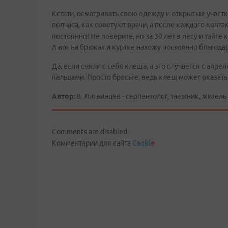
Кстати, осматривать свою одежду и открытые участ
полчаса, как советуют врачи, а после каждого контак
постоянно! Не поверите, но за 30 лет в лесу и тайге
А вот на брюках и куртке нахожу постоянно благод
Да, если сняли с себя клеща, а это случается с апре
пальцами. Просто бросьте, ведь клещ может оказать
Автор:
В. Литвинцев - серпентолог, таежник, житель
Comments are disabled
Комментарии для сайта
Cackl
e