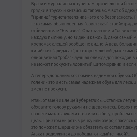
Врачи и журналисты к туристам причисляют и беспечн
грядки в трусах и китайских тапочках. А вот об одеж
"Прикид" туриста-таежника - это его безопасность.
- это самая обыкновенная "советская" стройотрядов
отбеливателе "Белизна". Она стала цвета "осветлен
каждую пылинку, но виден и каждый, даже самый м
костюмах клещей вообще не видно. А ведь большинс
китайских "адидасах", к которым любой, даже самы
одноцветная "роба" - лучшая одежда для походов в л
не может прокусить ядовитый щитомордник, а если и
А теперь дополним костюмчик надежной обувью. О
голени - это и есть самая надежная обувь для леса. 
змея не прокусит.
Итак, от змей и клещей убереглись. Остались летучи
обхватите голову руками и не шевелитесь. Вероятнос
начнете махать руками стоя или на бегу, проблем 
цель. При этом нырять в речку или озеро, спасаясь
это поможет, шершни же обязательно оставят дежурн
Атака продолжится до победы, отгадайте - чьей?..