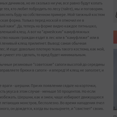
ых дачников, но их сколько ни учи, все равно будут копать
де тех, кто любит побродить по лесу (тайге), мы и поговорим.
 Пояснять буду на собственном примере. Мой таежный костюм
ская форма. Только перед ноской я отмочил ее в
ный хаки". Да, теперь на форме видно каждое пятнышко,
аленький клещ. А вот на "армейских" камуфляжных
тво наших граждан ездит в лес или в "камуфляже" или в
й ленивый клещ прилипнет. Вывод: самая обычная
ес. И еще: довольно плотную ткань такого костюма, как мой,
 сумеет это сделать, то вред будет минимальным.
бычные резиновые "советские" сапоги высотой до середины
Заправляете брюки в сапоги - и вперед! И клещ не заползет, и
е враги - шершни. При их появлении сядьте на корточки,
ть укуса в этом случае - меньше 50 процентов. Но если
не избежать. Шершни, как и змеи, чаще избирают движущуюся
 от летающих монстров, бесполезно. Во время нападения пчел
ого, он дождется, когда вы вынырнете, и "свистнет" своих.
П