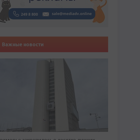
Важные новости
риморье закрепилось в десятке лучших