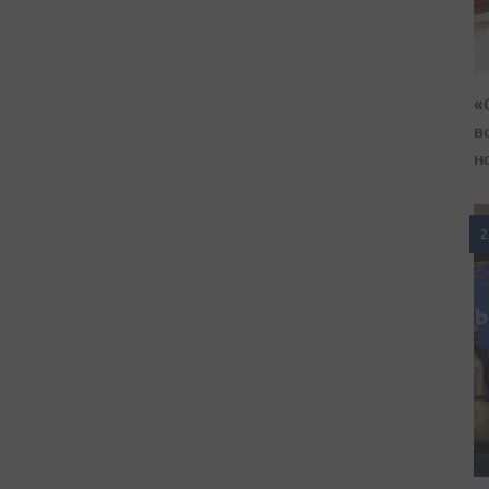
«
в
н
2