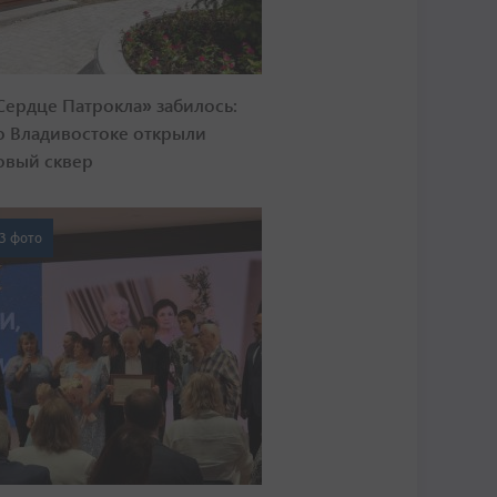
Сердце Патрокла» забилось:
о Владивостоке открыли
овый сквер
3 фото