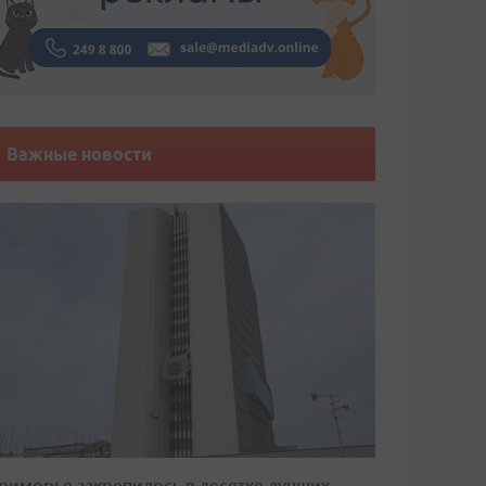
Важные новости
риморье закрепилось в десятке лучших