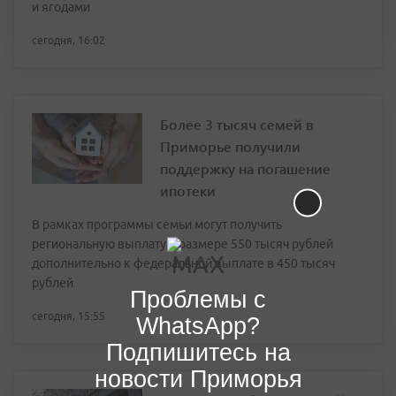
и ягодами
сегодня, 16:02
Более 3 тысяч семей в
Приморье получили
поддержку на погашение
ипотеки
В рамках программы семьи могут получить
региональную выплату в размере 550 тысяч рублей
дополнительно к федеральной выплате в 450 тысяч
рублей
Проблемы с
сегодня, 15:55
WhatsApp?
Подпишитесь на
новости Приморья