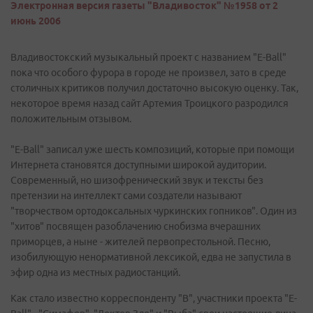
Электронная версия газеты "Владивосток" №1958 от 2
июнь 2006
Владивостокский музыкальный проект с названием "Е-Ball"
пока что особого фурора в городе не произвел, зато в среде
столичных критиков получил достаточно высокую оценку. Так,
некоторое время назад сайт Артемия Троицкого разродился
положительным отзывом.
"E-Ball" записал уже шесть композиций, которые при помощи
Интернета становятся доступными широкой аудитории.
Современный, но шизофренический звук и тексты без
претензии на интеллект сами создатели называют
"творчеством ортодоксальных чуркинских гопников". Один из
"хитов" посвящен разоблачению снобизма вчерашних
приморцев, а ныне - жителей первопрестольной. Песню,
изобилующую ненормативной лексикой, едва не запустила в
эфир одна из местных радиостанций.
Как стало известно корреспонденту "В", участники проекта "E-