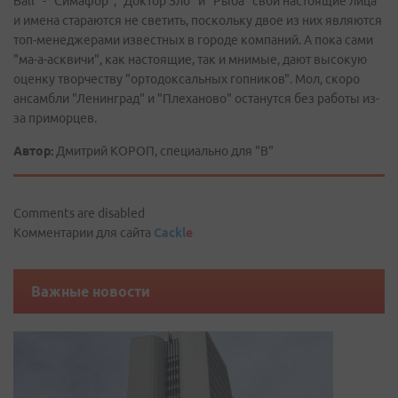
Ball" - "Симафор", "Доктор Зло" и "Рыба" свои настоящие лица
и имена стараются не светить, поскольку двое из них являются
топ-менеджерами известных в городе компаний. А пока сами
"ма-а-асквичи", как настоящие, так и мнимые, дают высокую
оценку творчеству "ортодоксальных гопников". Мол, скоро
ансамбли "Ленинград" и "Плеханово" останутся без работы из-
за приморцев.
Автор:
Дмитрий КОРОП, специально для "В"
Comments are disabled
Комментарии для сайта
Cackl
e
Важные новости