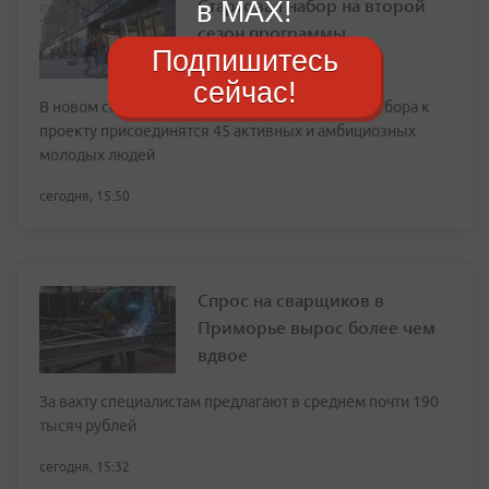
Стартовал набор на второй
в MAX!
сезон программы
Подпишитесь
«Амбассадоры ВТБ»
сейчас!
В новом сезоне по итогам многоступенчатого отбора к
проекту присоединятся 45 активных и амбициозных
молодых людей
сегодня, 15:50
Спрос на сварщиков в
Приморье вырос более чем
вдвое
За вахту специалистам предлагают в среднем почти 190
тысяч рублей
сегодня, 15:32