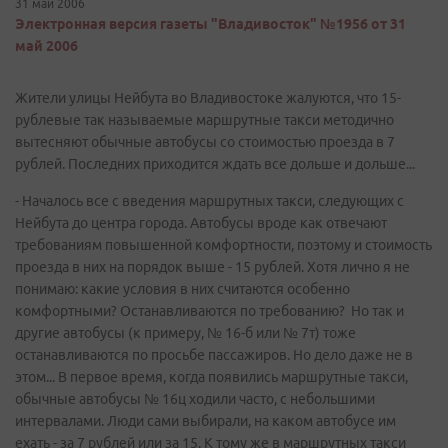
31 май 2006
Электронная версия газеты "Владивосток" №1956 от 31
май 2006
Жители улицы Нейбута во Владивостоке жалуются, что 15-
рублевые так называемые маршрутные такси методично
вытесняют обычные автобусы со стоимостью проезда в 7
рублей. Последних приходится ждать все дольше и дольше...
- Началось все с введения маршрутных такси, следующих с
Нейбута до центра города. Автобусы вроде как отвечают
требованиям повышенной комфортности, поэтому и стоимость
проезда в них на порядок выше - 15 рублей. Хотя лично я не
понимаю: какие условия в них считаются особенно
комфортными? Останавливаются по требованию? Но так и
другие автобусы (к примеру, № 16-б или № 7т) тоже
останавливаются по просьбе пассажиров. Но дело даже не в
этом... В первое время, когда появились маршрутные такси,
обычные автобусы № 16ц ходили часто, с небольшими
интервалами. Люди сами выбирали, на каком автобусе им
ехать - за 7 рублей или за 15. К тому же в маршрутных такси