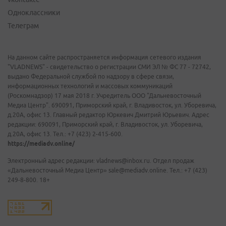
Одноклассники
Телеграм
На данном сайте распространяется информация сетевого издания
"VLADNEWS" - свидетельство о регистрации СМИ ЭЛ № ФС 77 - 72742,
выдано Федеральной службой по надзору в сфере связи,
информационных технологий и массовых коммуникаций
(Роскомнадзор) 17 мая 2018 г. Учредитель ООО "Дальневосточный
Медиа Центр". 690091, Приморский край, г. Владивосток, ул. Уборевича,
д.20А, офис 13. Главный редактор Юркевич Дмитрий Юрьевич. Адрес
редакции: 690091, Приморский край, г. Владивосток, ул. Уборевича,
д.20А, офис 13. Тел.: +7 (423) 2-415-600.
https://mediadv.online/
Электронный адрес редакции: vladnews@inbox.ru. Отдел продаж
«Дальневосточный Медиа Центр» sale@mediadv.online. Тел.: +7 (423)
249-8-800. 18+