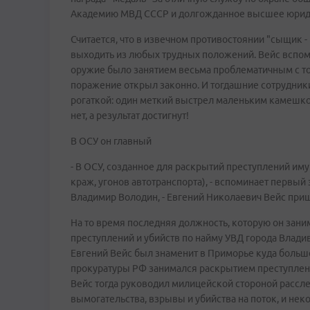
Академию МВД СССР и долгожданное высшее юриди
Считается, что в извечном противостоянии "сыщик -
выходить из любых трудных положений. Вейс вспоми
оружие было занятием весьма проблематичным с точ
поражение открыл законно. И тогдашние сотрудники
рогаткой: один меткий выстрел маленьким камешком
нет, а результат достигнут!
В ОСУ он главный
- В ОСУ, созданное для раскрытий преступлений им
краж, угонов автотранспорта), - вспоминает первый
Владимир Володин, - Евгений Николаевич Вейс приш
На то время последняя должность, которую он заним
преступлений и убийств по найму УВД города Владив
Евгений Вейс был знаменит в Приморье куда больше
прокуратуры РФ занимался раскрытием преступлен
Вейс тогда руководил милицейской стороной рассле
вымогательства, взрывы и убийства на поток, и не