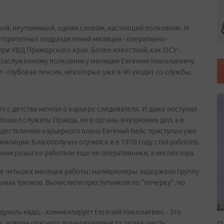
левой, неутомимый, одним словом, настоящий полковник. И
авторитетных подразделений милиции - оперативно-
ри УВД Приморского края. Более известной, как ОСУ -
- заслуженному полковнику милиции Евгению Николаевичу
 - глубокая пенсия, некоторые уже в 40 уходят со службы.
о с детства мечтал о карьере следователя. И даже поступил
 пошел служить: Правда, не в органы внутренних дел, а в
уществлению карьерного плана Евгений Вейс приступил уже
илиции. Благополучно отучился и в 1970 году стал работать
вном розыске работали еще не оперативники, а инспектора.
ле четырех месяцев работы: милиционеры задержали группу
ных трюмов. Вычислили преступников по "почерку", но
думать надо, - комментирует Евгений Николаевич. - Это
П
я, ловили опасного вора-рецидивиста: украл шесть