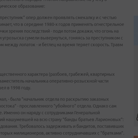
ческое образование:
 преступник" опер должен проявлять смекалку и с честью
нает, что в середине 1980-х годов применять огнестрельное
ки зрения последствий - поди потом докажи, что огонь на
 угрозыска сумели вывернуться, гоняясь за преступником с
 между лопаток - и беглец на время теряет скорость. Травм
ущественного характера (разбоев, грабежей, квартирных
 заместитель начальника оперативно-розыскной части
ел в 1998 году.
ал, - была "начальник отдела по раскрытию заказных
остока" - прославленного "убойного" отдела. Однако сам
. Именно он наряду с сотрудниками Генеральной
ий нашумевшей на всю страну "банды братьев Ларионовых":
дования. Требовалось задерживать и бандитов, поставивших
которых милиционеров, активно сотрудничавших с "братками".