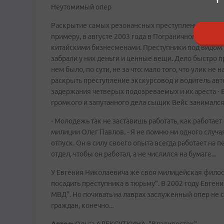
Неутомимый опер
Раскрытие самых резонансных преступлений Вейс бе
примеру, в августе 2003 года в Пограничном районе
китайскими бизнесменами. Преступники под видом 
забрали у них деньги и ценные вещи. Дело быстро 
нем было, по сути, не за что: мало того, что улик н
раскрыть преступление экскурсовод и водитель автобу
задержания четверых подозреваемых и их ареста - 
громкого и запутанного дела сыщик Вейс занимался 
- Молодежь так не заставишь работать, как работае
милиции Олег Павлов. - Я не помню ни одного случа
отпуск. Он в силу своего опыта всегда работает на 
отдел, чтобы он работал, а не числился на бумаге...
У Евгения Николаевича же своя милицейская филос
посадить преступника в тюрьму". В 2002 году Евге
МВД". Но почивать на лаврах заслуженный опер не с
граждан, конечно...