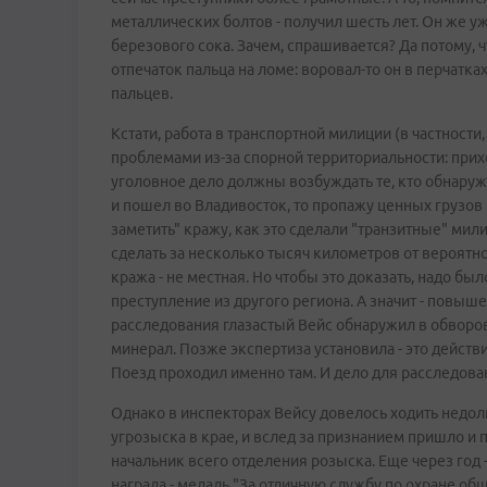
металлических болтов - получил шесть лет. Он же у
березового сока. Зачем, спрашивается? Да потому, ч
отпечаток пальца на ломе: воровал-то он в перчатка
пальцев.
Кстати, работа в транспортной милиции (в частност
проблемами из-за спорной территориальности: прихо
уголовное дело должны возбуждать те, кто обнаруж
и пошел во Владивосток, то пропажу ценных грузов
заметить" кражу, как это сделали "транзитные" мили
сделать за несколько тысяч километров от вероятно
кража - не местная. Но чтобы это доказать, надо был
преступление из другого региона. А значит - повыш
расследования глазастый Вейс обнаружил в обвор
минерал. Позже экспертиза установила - это дейст
Поезд проходил именно там. И дело для расследов
Однако в инспекторах Вейсу довелось ходить недол
угрозыска в крае, и вслед за признанием пришло и 
начальник всего отделения розыска. Еще через год 
награда - медаль "За отличную службу по охране об