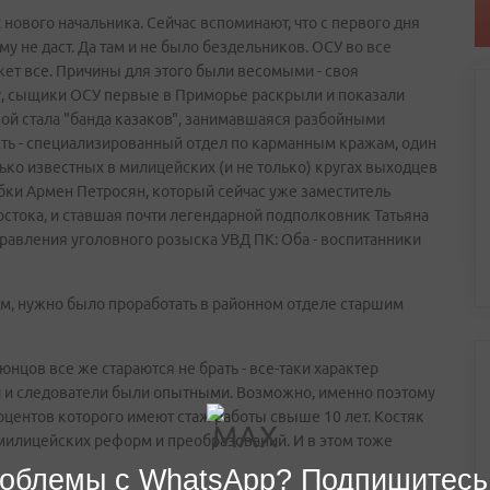
нового начальника. Сейчас вспоминают, что с первого дня
у не даст. Да там и не было бездельников. ОСУ во все
ет все. Причины для этого были весомыми - своя
ову, сыщики ОСУ первые в Приморье раскрыли и показали
вой стала "банда казаков", занимавшаяся разбойными
сть - специализированный отдел по карманным кражам, один
ько известных в милицейских (и не только) кругах выходцев
ебки Армен Петросян, который сейчас уже заместитель
стока, и ставшая почти легендарной подполковник Татьяна
равления уголовного розыска УВД ПК: Оба - воспитанники
ом, нужно было проработать в районном отделе старшим
нцов все же стараются не брать - все-таки характер
и и следователи были опытными. Возможно, именно поэтому
оцентов которого имеют стаж работы свыше 10 лет. Костяк
 милицейских реформ и преобразований. И в этом тоже
облемы с WhatsApp? Подпишитесь