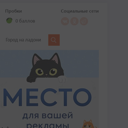
Пробки
Социальные сети
0 баллов
Город на ладони