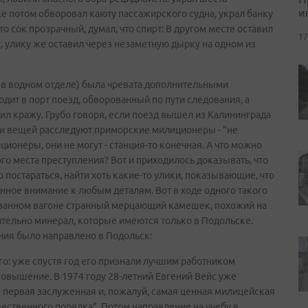
и
же потом обворовал каюту пассажирского судна, украл банку
то сок прозрачный, думал, что спирт: В другом месте оставил
17
х, улику же оставил через незаметную дырку на одном из
и, в водном отделе) была чревата дополнительными
дит в порт поезд, обворованный по пути следования, а
ил кражу. Грубо говоря, если поезд вышел из Калининграда
 и вещей расследуют приморские милиционеры - "не
ционеры, они не могут - станция-то конечная. А что можно
го места преступления? Вот и приходилось доказывать, что
о постараться, найти хоть какие-то улики, показывающие, что
енное внимание к любым деталям. Вот в ходе одного такого
ованном вагоне странный мерцающий камешек, похожий на
вительно минерал, которые имеются только в Подольске.
ания было направлено в Подольск:
го: уже спустя год его признали лучшим работником
повышение. В 1974 году 28-летний Евгений Вейс уже
- первая заслуженная и, пожалуй, самая ценная милицейская
щественного порядка". Потом направление на учебу в