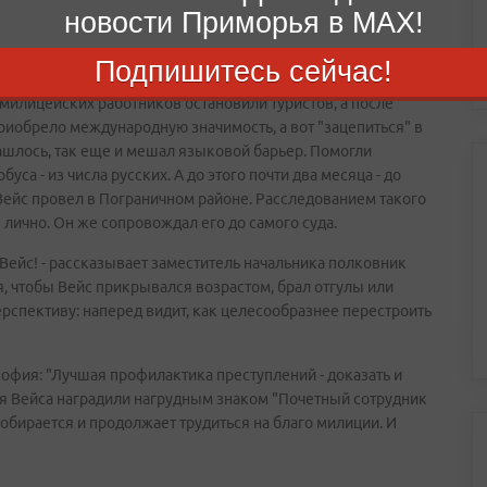
новости Приморья в MAX!
рет на себя - он по-прежнему ощущает себя опером. Так, к
Подпишитесь сейчас!
 произошло дерзкое разбойное нападение на автобус с
милицейских работников остановили туристов, а после
приобрело международную значимость, а вот "зацепиться" в
е нашлось, так еще и мешал языковой барьер. Помогли
са - из числа русских. А до этого почти два месяца - до
Вейс провел в Пограничном районе. Расследованием такого
лично. Он же сопровождал его до самого суда.
т Вейс! - рассказывает заместитель начальника полковник
я, чтобы Вейс прикрывался возрастом, брал отгулы или
перспективу: наперед видит, как целесообразнее перестроить
офия: "Лучшая профилактика преступлений - доказать и
ния Вейса наградили нагрудным знаком "Почетный сотрудник
обирается и продолжает трудиться на благо милиции. И