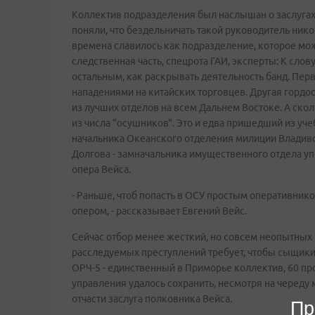
Коллектив подразделения был наслышан о заслугах 
поняли, что бездельничать такой руководитель ником
времена славилось как подразделение, которое мож
следственная часть, спецрота ГАИ, эксперты: К сл
остальным, как раскрывать деятельность банд. Пер
нападениями на китайских торговцев. Другая гордо
из лучших отделов на всем Дальнем Востоке. А скол
из числа "осушников". Это и едва пришедший из уч
начальника Океанского отделения милиции Владиво
Долгова - замначальника имущественного отдела уп
опера Вейса.
- Раньше, чтоб попасть в ОСУ простым оперативник
опером, - рассказывает Евгений Вейс.
Сейчас отбор менее жесткий, но совсем неопытных ю
расследуемых преступлений требует, чтобы сыщик
ОРЧ-5 - единственный в Приморье коллектив, 60 пр
управления удалось сохранить, несмотря на череду
отчасти заслуга полковника Вейса.
Пр