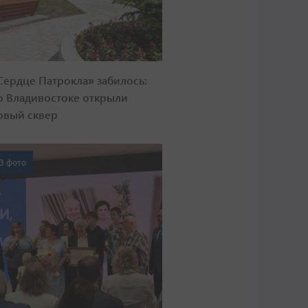
Сердце Патрокла» забилось:
о Владивостоке открыли
овый сквер
3 фото