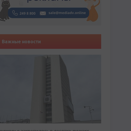
Важные новости
риморье закрепилось в десятке лучших