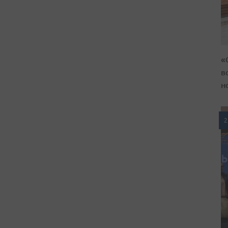
«
в
н
2