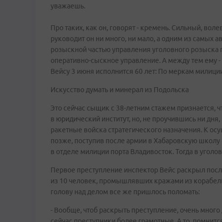
уважаешь.
Про таких, как он, говорят - кремень. Сильный, во
руководит он ни много, ни мало, а одним из самых 
розыскной частью управления уголовного розыска п
оперативно-сыскное управление. А между тем ему 
Вейсу 3 июня исполнится 60 лет: По меркам милиции
Искусство думать и минерал из Подольска
Это сейчас сыщик с 38-летним стажем признается, чт
в юридический институт, но, не проучившись ни дня,
ракетные войска стратегического назначения. К ос
позже, поступив после армии в Хабаровскую школу м
в отделе милиции порта Владивосток. Тогда в уголо
Первое преступление инспектор Вейс раскрыл пос
из 10 человек, промышлявших кражами из корабель
голову над делом все же пришлось поломать:
- Вообще, чтоб раскрыть преступление, очень много 
сейчас преступники более грамотные. А то, помнитс