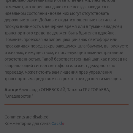
предельно бдительными и ответственными. Инспектора
отмечают, что переезды далеко не всегда находятся в
идеальном состоянии - возле них могут отсутствовать
дорожные знаки. Добавьте сюда изношенные настилы и
плохую видимость в вечернее время или в туман - владелец
транспортного средства должен быть бдителен вдвойне.
Помните, проезжая на запрещающий знак светофора или
проскакивая перед закрывающимся шлагбаумом, вы рискуете
и жизнью, и имуществом, и последующей административной
ответственностью. Такой безответственный шаг, как проезд на
запрещающий сигнал светофора или жест дежурного по
переезду, может стоить вам лишения прав управления
транспортным средством на срок от трех до шести месяцев.
Автор:
Александр ОГНЕВСКИЙ, Татьяна ГРИГОРЬЕВА,
"Владивосток"
Comments are disabled
Комментарии для сайта
Cackl
e