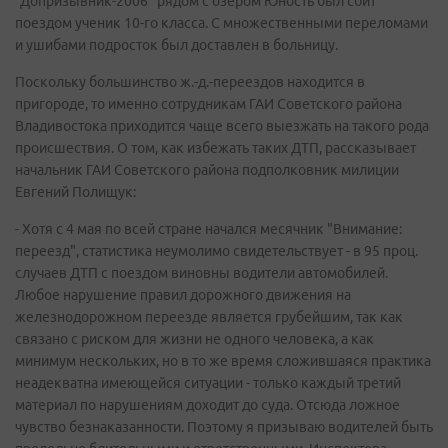
"Допризывник-2006" рядом с озером Юность был сбит
поездом ученик 10-го класса. С множественными переломами
и ушибами подросток был доставлен в больницу.
Поскольку большинство ж.-д.-переездов находится в
пригороде, то именно сотрудникам ГАИ Советского района
Владивостока приходится чаще всего выезжать на такого рода
происшествия. О том, как избежать таких ДТП, рассказывает
начальник ГАИ Советского района подполковник милиции
Евгений Полищук:
- Хотя с 4 мая по всей стране начался месячник "Внимание:
переезд", статистика неумолимо свидетельствует - в 95 проц.
случаев ДТП с поездом виновны водители автомобилей.
Любое нарушение правил дорожного движения на
железнодорожном переезде является грубейшим, так как
связано с риском для жизни не одного человека, а как
минимум нескольких, но в то же время сложившаяся практика
неадекватна имеющейся ситуации - только каждый третий
материал по нарушениям доходит до суда. Отсюда ложное
чувство безнаказанности. Поэтому я призываю водителей быть