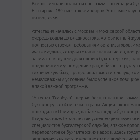
Всероссийской открытой программы аттестации бухг
Его тираж - 180 тысяч экземпляров. Это самое кру
по подписке.
Аттестация началась с Москвы и Московской области
очередь дошла до Владивостока. Авторитетный жур
полностью отвечал требованиям организаторов. Име
учета и аудита, которая готовит специалистов, вос
занимают ведущие должности в бухгалтерских, эко
предприятий и учреждений края, в бизнес-структур
техническую базу, предоставил вместительную, ком
немаловажным условием было успешное позиционир
в такой важной программе.
"Аттестат "Главбуха" - первая бесплатная програм
бухгалтеру в любой точке страны. Акции такого мас
проходила в Приморье, на базе кафедры бухгалтерск
Владивостоке. Ее коллектив успешно реализует о
специалистов бухгалтерской службы, а также доп
переподготовке бухгалтерских кадров. Здесь труд
экономических наук, имеющие статус профессионал