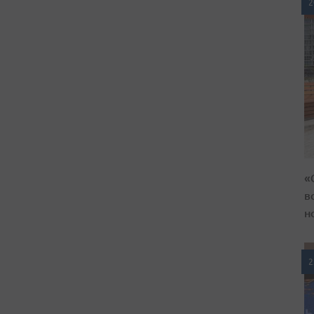
2
«
в
н
2