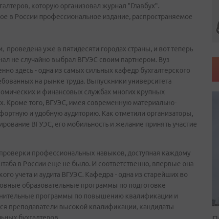
алтеров, которую организовал журнал "Главбух".
пное в России профессиональное издание, распространяемое
, проведена уже в пятидесяти городах страны, и вот теперь
нал не случайно выбрал ВГУЭС своим партнером. Вуз
нно здесь - одна из самых сильных кафедр бухгалтерского
требованных на рынке труда. Выпускники университета
номических и финансовых службах многих крупных
ах. Кроме того, ВГУЭС, имея современную материально-
фортную и удобную аудиторию. Как отметили организаторы,
ование ВГУЭС, его мобильность и желание принять участие
ма проверки профессиональных навыков, доступная каждому
штаба в России еще не было. И соответственно, впервые она
ого учета и аудита ВГУЭС. Кафедра - одна из старейших во
сновные образовательные программы по подготовке
олнительные программы по повышению квалификации и
ятся преподаватели высокой квалификации, кандидаты
П
ьных бухгалтеров.