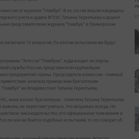
и
омиссия от журнала "Главбух". В ее состав вошли кандидаты
17
рского учета и аудита ВГУЭС Татьяна Терентьева и доцент
ыми представителями журнала "Главбух" в Приморском
но включало 15 вопросов. По итогам испытания им будут
ограммы "Аттестат "Главбуха", куда входят эксперты
овой службы России, представители крупнейших
ных предприятий страны. Председатель комиссии - главный
 приветствие зачитала приморским бухгалтерам
"Главбух" во Владивостоке Татьяна Терентьева.
ЭС, моих коллег бухгалтеров, - отметила Татьяна Терентьева.
 важное, не перестают учиться. Это актуально всегда. Но
налоговое законодательство, его официальное толкование и
И если они не боятся подобных испытаний, то это говорит об
вали шанс, который предоставил им журнал. Аттестат