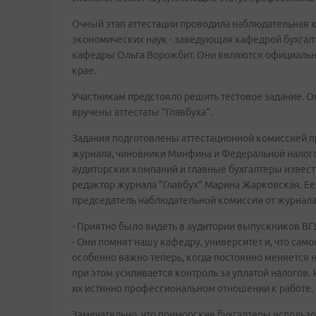
Очный этап аттестации проводила наблюдательная к
экономических наук - заведующая кафедрой бухгалте
кафедры Ольга Ворожбит. Они являются официальн
крае.
Участникам предстояло решить тестовое задание. О
вручены аттестаты "Главбуха".
Задания подготовлены аттестационной комиссией пр
журнала, чиновники Минфина и Федеральной налог
аудиторских компаний и главные бухгалтеры извест
редактор журнала "Главбух" Марина Жарковская. Ее
председатель наблюдательной комиссии от журнала 
- Приятно было видеть в аудитории выпускников ВГУ
- Они помнят нашу кафедру, университет и, что самое
особенно важно теперь, когда постоянно меняется 
при этом усиливается контроль за уплатой налогов. 
их истинно профессиональном отношении к работе.
Замечательно, что приморские бухгалтеры использо