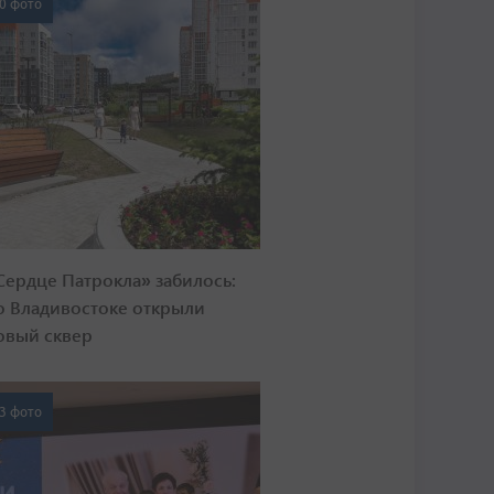
0 фото
Сердце Патрокла» забилось:
о Владивостоке открыли
овый сквер
3 фото