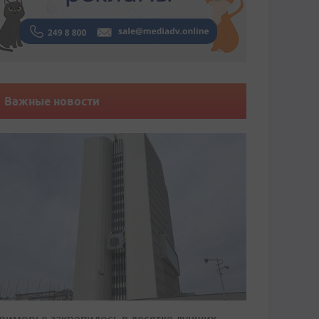
Важные новости
риморье закрепилось в десятке лучших