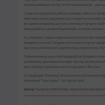
пронизывающего ветра. И что немаловажно - раскр
Студенты предпочли работу команды тайского профе
имитируя кроны деревьев, расстилается по всему ск
же время открывая доступ солнечным лучам и своб
микрорайона сделана башня-маяк, которая венчает
Но, пожалуй, самым главным результатом фестиваль
владивостокской Токаревской кошки получит продо
мастерской японского архитектора новой волны Ка
Привлеченный красотой ландшафтов Владивостока 
условиями, признанный в мире мастер экологическ
для столицы Приморья и всего Дальнего Востока.
От редакции. Разговор об экологической архитек
пятничной "толстушке". Не пропустите!
Автор:
Тамара КАЛИБЕРОВА, Юрий МАЛЬЦЕВ (фото),