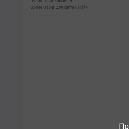
Comments are disabled
Комментарии для сайта
Cackl
e
Пр