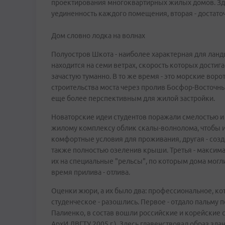
проектирования многоквартирных жилых домов. Зде
уединенность каждого помещения, вторая - достато
Дом словно лодка на волнах
Полуостров Шкота - наиболее характерная для лан
находится на семи ветрах, скорость которых достига
зачастую туманно. В то же время - это морские ворот
строительства моста через пролив Босфор-Восточны
еще более перспективным для жилой застройки.
Новаторские идеи студентов поражали смелостью и 
жилому комплексу облик скалы-волнолома, чтобы и
комфортные условия для проживания, другая - создат
также полностью озеленив крыши. Третья - максима
их на специальные "рельсы", по которым дома могл
время прилива - отлива.
Оценки жюри, а их было два: профессиональное, к
студенческое - разошлись. Первое - отдало пальму 
Палиенко, в состав вошли российские и корейские 
АрхИ ДВГТУ 2005 г.). Здесь главенствовал образ зд