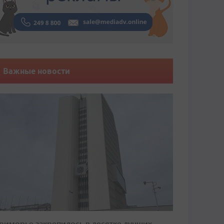
Важные новости
риморье закрепилось в десятке лучших