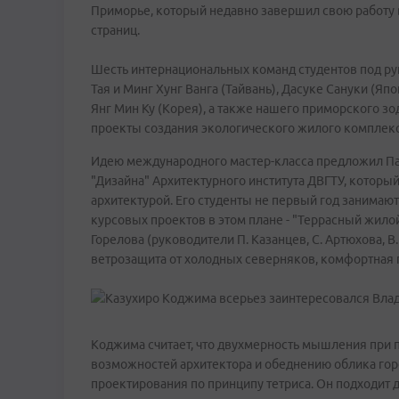
Приморье, который недавно завершил свою работу в
страниц.
Шесть интернациональных команд студентов под р
Тая и Минг Хунг Ванга (Тайвань), Дасуке Сануки (Яп
Янг Мин Ку (Корея), а также нашего приморского з
проекты создания экологического жилого комплекс
Идею международного мастер-класса предложил Пав
"Дизайна" Архитектурного института ДВГТУ, который
архитектурой. Его студенты не первый год занимаю
курсовых проектов в этом плане - "Террасный жило
Горелова (руководители П. Казанцев, С. Артюхова, В
ветрозащита от холодных северняков, комфортная п
Коджима считает, что двухмерность мышления при 
возможностей архитектора и обеднению облика город
проектирования по принципу тетриса. Он подходит 