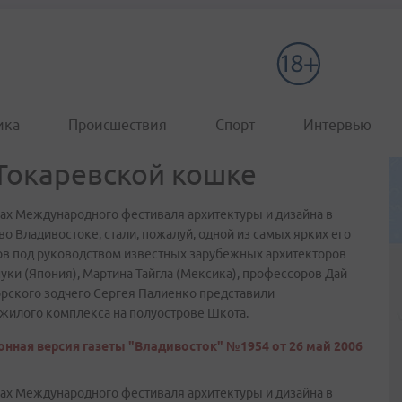
ика
Происшествия
Спорт
Интервью
Токаревской кошке
ах Международного фестиваля архитектуры и дизайна в
о Владивостоке, стали, пожалуй, одной из самых ярких его
ов под руководством известных зарубежных архитекторов
нуки (Япония), Мартина Тайгла (Мексика), профессоров Дай
морского зодчего Сергея Палиенко представили
жилого комплекса на полуострове Шкота.
онная версия газеты "Владивосток" №1954 от 26 май 2006
ах Международного фестиваля архитектуры и дизайна в