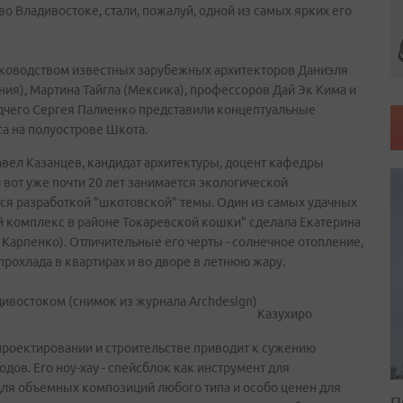
о Владивостоке, стали, пожалуй, одной из самых ярких его
уководством известных зарубежных архитекторов Даниэля
ония), Мартина Тайгла (Мексика), профессоров Дай Эк Кима и
одчего Сергея Палиенко представили концептуальные
а на полуострове Шкота.
ел Казанцев, кандидат архитектуры, доцент кафедры
 вот уже почти 20 лет занимается экологической
тся разработкой "шкотовской" темы. Один из самых удачных
й комплекс в районе Токаревской кошки" сделала Екатерина
. Карпенко). Отличительные его черты - солнечное отопление,
рохлада в квартирах и во дворе в летнюю жару.
Казухиро
проектировании и строительстве приводит к сужению
ов. Его ноу-хау - спейсблок как инструмент для
для объемных композиций любого типа и особо ценен для
П