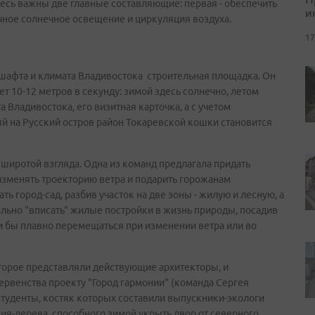
сь важны две главные составляющие: первая - обеспечить
и
чное солнечное освещение и циркуляция воздуха.
17
дшафта и климата Владивостока строительная площадка. Он
ет 10-12 метров в секунду: зимой здесь солнечно, летом
а Владивостока, его визитная карточка, а с учетом
й на Русский остров район Токаревской кошки становится
широтой взгляда. Одна из команд предлагала придать
зменять троекторию ветра и подарить горожанам
ь город-сад, разбив участок на две зоны - жилую и лесную, а
льно "вписать" жилые постройки в жизнь природы, посадив
и бы плавно перемещаться при изменении ветра или во
оторое представляли действующие архитекторы, и
первенства проекту "Город гармонии" (команда Сергея
студенты, костяк которых составили выпускники-экологи
ания-дерева, способного зимой укрыть двор от северного