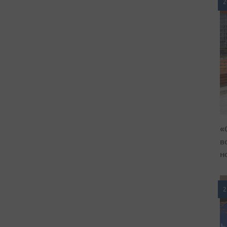
2
«
в
н
2