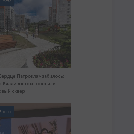
0 фото
Сердце Патрокла» забилось:
о Владивостоке открыли
овый сквер
3 фото