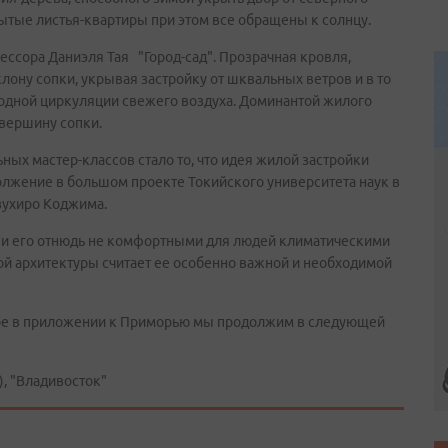
ытые листья-квартиры при этом все обращены к солнцу.
ссора Даниэля Тая "Город-сад". Прозрачная кровля,
лону сопки, укрывая застройку от шквальных ветров и в то
одной циркуляции свежего воздуха. Доминантой жилого
 вершину сопки.
ных мастер-классов стало то, что идея жилой застройки
лжение в большом проекте Токийского университета наук в
зухиро Коджима.
и его отнюдь не комфортными для людей климатическими
ой архитектуры считает ее особенно важной и необходимой
туре в приложении к Приморью мы продолжим в следующей
 "Владивосток"