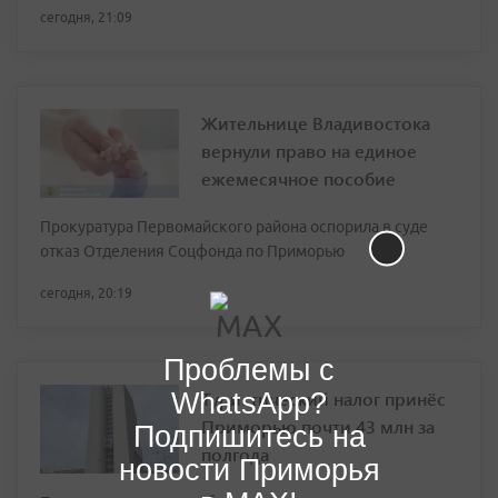
сегодня, 21:09
Жительнице Владивостока
вернули право на единое
ежемесячное пособие
Прокуратура Первомайского района оспорила в суде
отказ Отделения Соцфонда по Приморью
сегодня, 20:19
Проблемы с
WhatsApp?
Туристический налог принёс
Приморью почти 43 млн за
Подпишитесь на
полгода
новости Приморья