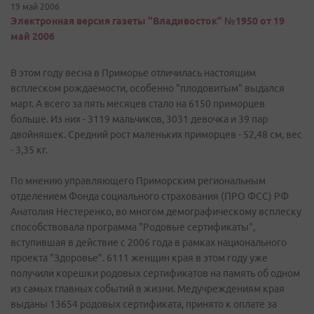
19 май 2006
Электронная версия газеты "Владивосток" №1950 от 19
май 2006
В этом году весна в Приморье отличилась настоящим
всплеском рождаемости, особенно "плодовитым" выдался
март. А всего за пять месяцев стало на 6150 приморцев
больше. Из них - 3119 мальчиков, 3031 девочка и 39 пар
двойняшек. Средний рост маленьких приморцев - 52,48 см, вес
- 3,35 кг.
По мнению управляющего Приморским региональным
отделением Фонда социального страхования (ПРО ФСС) РФ
Анатолия Нестеренко, во многом демографическому всплеску
способствовала программа "Родовые сертификаты",
вступившая в действие с 2006 года в рамках национального
проекта "Здоровье". 6111 женщин края в этом году уже
получили корешки родовых сертификатов на память об одном
из самых главных событий в жизни. Медучреждениям края
выданы 13654 родовых сертификата, принято к оплате за