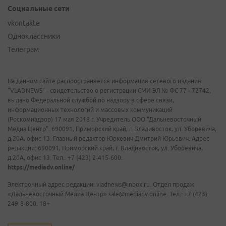
Социальные сети
vkontakte
Одноклассники
Телеграм
На данном сайте распространяется информация сетевого издания
"VLADNEWS" - свидетельство о регистрации СМИ ЭЛ № ФС 77 - 72742,
выдано Федеральной службой по надзору в сфере связи,
информационных технологий и массовых коммуникаций
(Роскомнадзор) 17 мая 2018 г. Учредитель ООО "Дальневосточный
Медиа Центр". 690091, Приморский край, г. Владивосток, ул. Уборевича,
д.20А, офис 13. Главный редактор Юркевич Дмитрий Юрьевич. Адрес
редакции: 690091, Приморский край, г. Владивосток, ул. Уборевича,
д.20А, офис 13. Тел.: +7 (423) 2-415-600.
https://mediadv.online/
Электронный адрес редакции: vladnews@inbox.ru. Отдел продаж
«Дальневосточный Медиа Центр» sale@mediadv.online. Тел.: +7 (423)
249-8-800. 18+