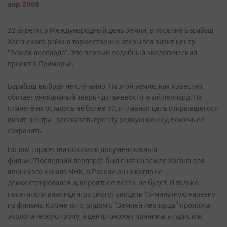
апр. 2006
22 апреля, в Международный день Земли, в поселке Барабаш
Хасанского района торжественно открылся визит-центр
"Земля леопарда". Это первый подобный экологический
проект в Приморье.
Барабаш выбран не случайно. На этой земле, как известно,
обитает уникальный зверь - дальневосточный леопард. На
планете их осталось не более 30, и главная цель открывшегося
визит-центра - рассказать про эту редкую кошку, помочь ее
сохранить.
Гостям торжества показали документальный
фильм."Последний леопард" был снят на земле Хасана для
японского канала NHK, в России он никогда не
демонстрировался и, вероятнее всего, не будет. И только
посетители визит-центра смогут увидеть 15-минутную нарезку
из фильма. Кроме того, рядом с "Землей леопарда" проложат
экологическую тропу, и центр сможет принимать туристов.