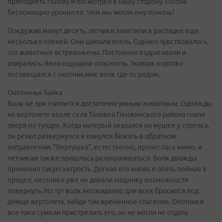
приподнять голову и посмотрел в нашу сторону. Потом
беспомощно уронил ее. Чем мы могли ему помочь?
Покружив минут десять, летчики заметили в распадке еще
несколько оленей. Они щипали ягель. Однако чувствовалось,
что животные встревожены. Постоянно вздрагивали и
озирались. Явно ощущали опасность. Экипаж коротко
посовещался с охотниками: волк где-то рядом.
Охотничья байка
Волк не зря считается достаточно умным животным. Однажды
на вертолете возле села Таловка Пенжинского района гнали
зверя по тундре. Когда матерый оказался на мушке у стрелка,
он резко развернулся и кинулся бежать в обратном
направлении. "Вертушка", естественно, пронеслась мимо, и
летчикам также пришлось разворачиваться. Волк дважды
применил такую хитрость. Догнав его вновь и опять поймав в
прицел, охотники уже не давали хищнику возможности
повернуть. Но тут волк неожиданно для всех бросился под
днище вертолета, найдя там временное спасение. Охотники
все-таки сумели пристрелить его, но не могли не отдать