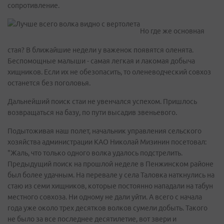
сопротивление.
Но где же основная
стая? В ближайшие недели у важенок появятся оленята.
Беспомощные малыши - самая легкая и лакомая добыча
хищников. Если их не обезопасить, то оленеводческий совхоз
останется без поголовья.
Дальнейший поиск стаи не увенчался успехом. Пришлось
возвращаться на базу, по пути высадив звеньевого.
Подытоживая наш полет, начальник управления сельского
хозяйства администрации КАО Николай Мизинин посетовал:
"Жаль, что только одного волка удалось подстрелить.
Предыдущий поиск на прошлой неделе в Пенжинском районе
был более удачным. На перевале у села Таловка наткнулись на
стаю из семи хищников, которые постоянно нападали на табун
местного совхоза. Ни одному не дали уйти. А всего с начала
года уже около трех десятков волков сумели добыть. Такого
не было за все последнее десятилетие, вот звери и