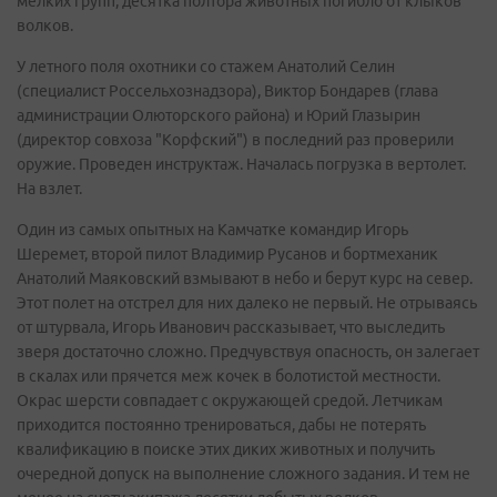
мелких групп, десятка полтора животных погибло от клыков
волков.
У летного поля охотники со стажем Анатолий Селин
(специалист Россельхознадзора), Виктор Бондарев (глава
администрации Олюторского района) и Юрий Глазырин
(директор совхоза "Корфский") в последний раз проверили
оружие. Проведен инструктаж. Началась погрузка в вертолет.
На взлет.
Один из самых опытных на Камчатке командир Игорь
Шеремет, второй пилот Владимир Русанов и бортмеханик
Анатолий Маяковский взмывают в небо и берут курс на север.
Этот полет на отстрел для них далеко не первый. Не отрываясь
от штурвала, Игорь Иванович рассказывает, что выследить
зверя достаточно сложно. Предчувствуя опасность, он залегает
в скалах или прячется меж кочек в болотистой местности.
Окрас шерсти совпадает с окружающей средой. Летчикам
приходится постоянно тренироваться, дабы не потерять
квалификацию в поиске этих диких животных и получить
очередной допуск на выполнение сложного задания. И тем не