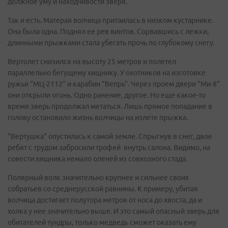
должное уму и находчивости зверя.
Так и есть. Матерая волчица притаилась в низком кустарнике.
Она была одна. Поднял ее рев винтов. Сорвавшись с лежки,
длинными прыжками стала убегать прочь по глубокому снегу.
Вертолет снизился на высоту 25 метров и полетел
параллельно бегущему хищнику. У охотников на изготовке
ружья "МЦ-2112" и карабин "Вепрь". Через проем двери "Ми-8"
они открыли огонь. Одно ранение, другое. Но еще какое-то
время зверь продолжал метаться. Лишь прямое попадание в
голову остановило жизнь волчицы на излете прыжка.
"Вертушка" опустилась к самой земле. Спрыгнув в снег, двое
ребят с трудом забросили трофей внутрь салона. Видимо, на
совести хищника немало оленей из совхозного стада.
Полярный волк значительно крупнее и сильнее своих
собратьев со среднерусской равнины. К примеру, убитая
волчица достигает полутора метров от носа до хвоста, да и
холка у нее значительно выше. И это самый опасный зверь для
обитателей тундры, только медведь сможет оказать ему