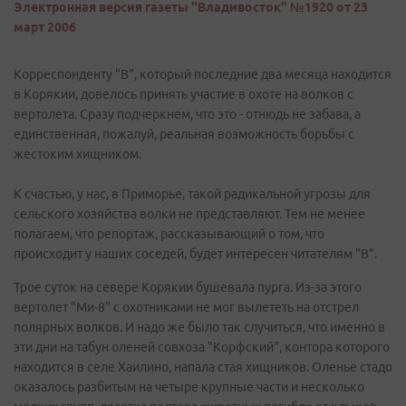
Электронная версия газеты "Владивосток" №1920 от 23
март 2006
Корреспонденту "В", который последние два месяца находится
в Корякии, довелось принять участие в охоте на волков с
вертолета. Сразу подчеркнем, что это - отнюдь не забава, а
единственная, пожалуй, реальная возможность борьбы с
жестоким хищником.
К счастью, у нас, в Приморье, такой радикальной угрозы для
сельского хозяйства волки не представляют. Тем не менее
полагаем, что репортаж, рассказывающий о том, что
происходит у наших соседей, будет интересен читателям "В".
Трое суток на севере Корякии бушевала пурга. Из-за этого
вертолет "Ми-8" с охотниками не мог вылететь на отстрел
полярных волков. И надо же было так случиться, что именно в
эти дни на табун оленей совхоза "Корфский", контора которого
находится в селе Хаилино, напала стая хищников. Оленье стадо
оказалось разбитым на четыре крупные части и несколько