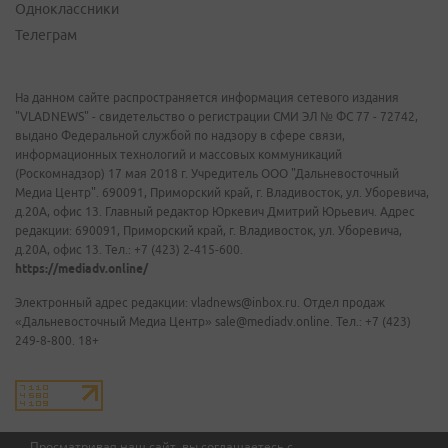
Одноклассники
Телеграм
На данном сайте распространяется информация сетевого издания
"VLADNEWS" - свидетельство о регистрации СМИ ЭЛ № ФС 77 - 72742,
выдано Федеральной службой по надзору в сфере связи,
информационных технологий и массовых коммуникаций
(Роскомнадзор) 17 мая 2018 г. Учредитель ООО "Дальневосточный
Медиа Центр". 690091, Приморский край, г. Владивосток, ул. Уборевича,
д.20А, офис 13. Главный редактор Юркевич Дмитрий Юрьевич. Адрес
редакции: 690091, Приморский край, г. Владивосток, ул. Уборевича,
д.20А, офис 13. Тел.: +7 (423) 2-415-600.
https://mediadv.online/
Электронный адрес редакции: vladnews@inbox.ru. Отдел продаж
«Дальневосточный Медиа Центр» sale@mediadv.online. Тел.: +7 (423)
249-8-800. 18+
Просматривая наш сайт, вы соглашаетесь с