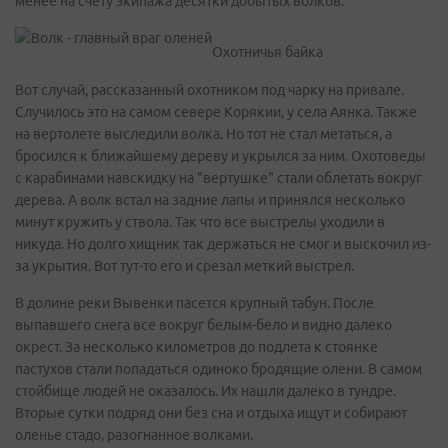
менее на счету экипажа десятки добытых волков.
Охотничья байка
Вот случай, рассказанный охотником под чарку на привале.
Случилось это на самом севере Корякии, у села Аянка. Также
на вертолете выследили волка. Но тот не стал метаться, а
бросился к ближайшему дереву и укрылся за ним. Охотоведы
с карабинами навскидку на "вертушке" стали облетать вокруг
дерева. А волк встал на задние лапы и принялся несколько
минут кружить у ствола. Так что все выстрелы уходили в
никуда. Но долго хищник так держаться не смог и выскочил из-
за укрытия. Вот тут-то его и срезал меткий выстрел.
В долине реки Вывенки пасется крупный табун. После
выпавшего снега все вокруг белым-бело и видно далеко
окрест. За несколько километров до подлета к стоянке
пастухов стали попадаться одиноко бродящие олени. В самом
стойбище людей не оказалось. Их нашли далеко в тундре.
Вторые сутки подряд они без сна и отдыха ищут и собирают
оленье стадо, разогнанное волками.