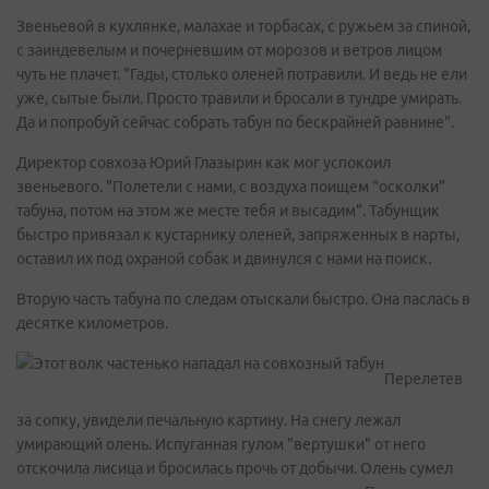
Звеньевой в кухлянке, малахае и торбасах, с ружьем за спиной,
с заиндевелым и почерневшим от морозов и ветров лицом
чуть не плачет. "Гады, столько оленей потравили. И ведь не ели
уже, сытые были. Просто травили и бросали в тундре умирать.
Да и попробуй сейчас собрать табун по бескрайней равнине".
Директор совхоза Юрий Глазырин как мог успокоил
звеньевого. "Полетели с нами, с воздуха поищем "осколки"
табуна, потом на этом же месте тебя и высадим". Табунщик
быстро привязал к кустарнику оленей, запряженных в нарты,
оставил их под охраной собак и двинулся с нами на поиск.
Вторую часть табуна по следам отыскали быстро. Она паслась в
десятке километров.
Перелетев
за сопку, увидели печальную картину. На снегу лежал
умирающий олень. Испуганная гулом "вертушки" от него
отскочила лисица и бросилась прочь от добычи. Олень сумел