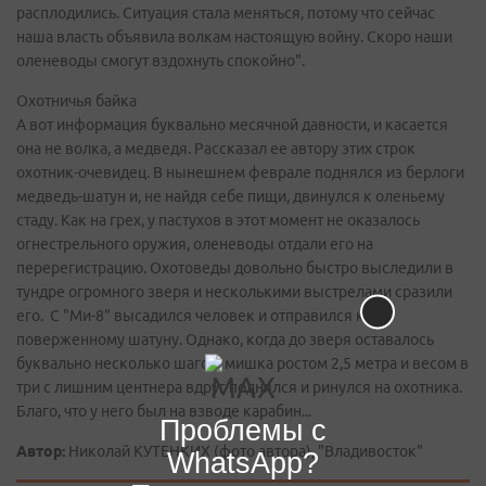
расплодились. Ситуация стала меняться, потому что сейчас
наша власть объявила волкам настоящую войну. Скоро наши
оленеводы смогут вздохнуть спокойно".
Охотничья байка
А вот информация буквально месячной давности, и касается
она не волка, а медведя. Рассказал ее автору этих строк
охотник-очевидец. В нынешнем феврале поднялся из берлоги
медведь-шатун и, не найдя себе пищи, двинулся к оленьему
стаду. Как на грех, у пастухов в этот момент не оказалось
огнестрельного оружия, оленеводы отдали его на
перерегистрацию. Охотоведы довольно быстро выследили в
тундре огромного зверя и несколькими выстрелами сразили
его. С "Ми-8" высадился человек и отправился к
поверженному шатуну. Однако, когда до зверя оставалось
буквально несколько шагов, мишка ростом 2,5 метра и весом в
три с лишним центнера вдруг поднялся и ринулся на охотника.
Благо, что у него был на взводе карабин...
Проблемы с
Автор:
Николай КУТЕНКИХ (фото автора), "Владивосток"
WhatsApp?