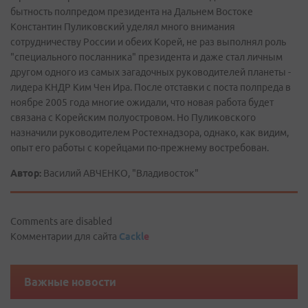
бытность полпредом президента на Дальнем Востоке
Константин Пуликовский уделял много внимания
сотрудничеству России и обеих Корей, не раз выполнял роль
"специального посланника" президента и даже стал личным
другом одного из самых загадочных руководителей планеты -
лидера КНДР Ким Чен Ира. После отставки с поста полпреда в
ноябре 2005 года многие ожидали, что новая работа будет
связана с Корейским полуостровом. Но Пуликовского
назначили руководителем Ростехнадзора, однако, как видим,
опыт его работы с корейцами по-прежнему востребован.
Автор:
Василий АВЧЕНКО, "Владивосток"
Comments are disabled
Комментарии для сайта
Cackl
e
Важные новости