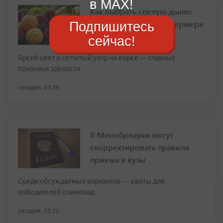
в MAX!
Как выбрать спелую дыню:
простые правила от фермера
Подпишитесь
сейчас!
Яркий цвет и сетчатый узор на корке — главные
признаки зрелости
сегодня, 04:29
В Минобрнауки могут
скорректировать правила
приема в вузы
Среди обсуждаемых вариантов — квоты для
победителей олимпиад
сегодня, 03:22