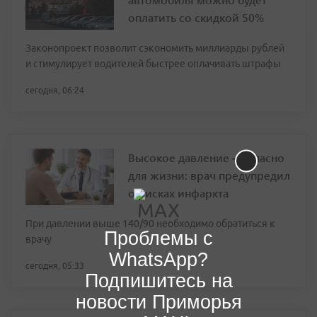
оплатить со скидкой 50%
Законопроект позволит сэкономить миллиарды рублей
и стимулирует водителей быстрее оплачивать штрафы
сегодня, 06:24
Высокое давление — опасно
для жизни: врач предупредил
о рисках инфаркта
При давлении выше 140/90 необходимо обратиться к
Проблемы с
врачу
WhatsApp?
сегодня, 05:33
Подпишитесь на
новости Приморья