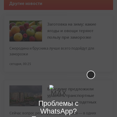
Другие новости
Заготовка на зиму: какие
ягоды и овощи теряют
пользу при заморозке
Смородина и брусника лучше всего подойдут для
заморозки
сегодня, 00:25
В Госдуме предложили
уравнять транспортные
льготы для многодетных
Проблемы с
WhatsApp?
Сейчас вопрос регулируется регионами — в одних