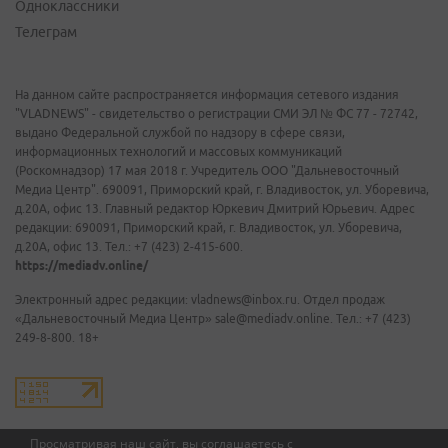
Одноклассники
Телеграм
На данном сайте распространяется информация сетевого издания
"VLADNEWS" - свидетельство о регистрации СМИ ЭЛ № ФС 77 - 72742,
выдано Федеральной службой по надзору в сфере связи,
информационных технологий и массовых коммуникаций
(Роскомнадзор) 17 мая 2018 г. Учредитель ООО "Дальневосточный
Медиа Центр". 690091, Приморский край, г. Владивосток, ул. Уборевича,
д.20А, офис 13. Главный редактор Юркевич Дмитрий Юрьевич. Адрес
редакции: 690091, Приморский край, г. Владивосток, ул. Уборевича,
д.20А, офис 13. Тел.: +7 (423) 2-415-600.
https://mediadv.online/
Электронный адрес редакции: vladnews@inbox.ru. Отдел продаж
«Дальневосточный Медиа Центр» sale@mediadv.online. Тел.: +7 (423)
249-8-800. 18+
Просматривая наш сайт, вы соглашаетесь с