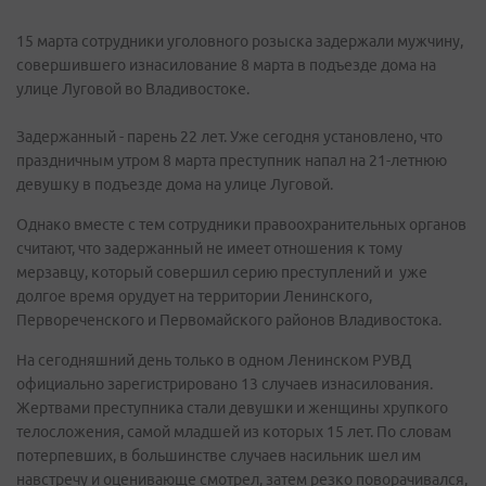
15 марта сотрудники уголовного розыска задержали мужчину,
совершившего изнасилование 8 марта в подъезде дома на
улице Луговой во Владивостоке.
Задержанный - парень 22 лет. Уже сегодня установлено, что
праздничным утром 8 марта преступник напал на 21-летнюю
девушку в подъезде дома на улице Луговой.
Однако вместе с тем сотрудники правоохранительных органов
считают, что задержанный не имеет отношения к тому
мерзавцу, который совершил серию преступлений и уже
долгое время орудует на территории Ленинского,
Первореченского и Первомайского районов Владивостока.
На сегодняшний день только в одном Ленинском РУВД
официально зарегистрировано 13 случаев изнасилования.
Жертвами преступника стали девушки и женщины хрупкого
телосложения, самой младшей из которых 15 лет. По словам
потерпевших, в большинстве случаев насильник шел им
навстречу и оценивающе смотрел, затем резко поворачивался,