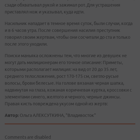
сзади обхватывал рукой и зажимал рот. Для устрашения
приставлял нож и указывал, куда идти.
Насильник нападает в темное время суток, были случаи, когда
и в 6 часов утра. После совершения насилия преступник
говорил своим жертвам, чтобы они сосчитали до ста и только
после этого уходили.
Поиски маньяка осложнены тем, что многие из девушек не
могут дать милиционерам его точное описание: Приметы,
которыми располагает милиция: на вид от 20 до 35 лет,
среднего телосложения, рост 170-175 см, светло-русые
волосы, брови белесые. На голове вязаная черная шапка,
надвинутая на глаза, кожаная коричневая куртка, кроссовки с
элементами синего, желтого и черного, черные джинсы.
Правая кисть повреждена укусом одной из жертв:
Автор:
Ольга АЛЕКСУТКИНА, "Владивосток"
Comments are disabled