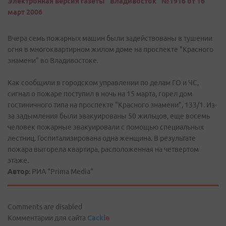
Электронная версия газеты "Владивосток" №1916 от 16
март 2006
Вчера семь пожарных машин были задействованы в тушении
огня в многоквартирном жилом доме на проспекте "Красного
знамени" во Владивостоке.
Как сообщили в городском управлении по делам ГО и ЧС,
сигнал о пожаре поступил в ночь на 15 марта, горел дом
гостиничного типа на проспекте "Красного знамени", 133/1. Из-
за задымления были эвакуированы 50 жильцов, еще восемь
человек пожарные эвакуировали с помощью специальных
лестниц. Госпитализирована одна женщина. В результате
пожара выгорела квартира, расположенная на четвертом
этаже.
Автор:
РИА "Prima Media"
Comments are disabled
Комментарии для сайта
Cackl
e