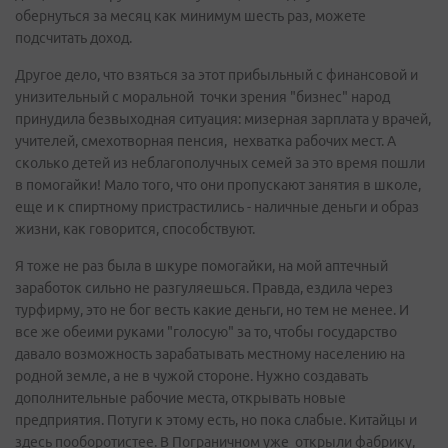
обернуться за месяц как минимум шесть раз, можете
подсчитать доход.
Другое дело, что взяться за этот прибыльный с финансовой и
унизительный с моральной точки зрения "бизнес" народ
принудила безвыходная ситуация: мизерная зарплата у врачей,
учителей, смехотворная пенсия, нехватка рабочих мест. А
сколько детей из неблагополучных семей за это время пошли
в помогайки! Мало того, что они пропускают занятия в школе,
еще и к спиртному пристрастились - наличные деньги и образ
жизни, как говорится, способствуют.
Я тоже не раз была в шкуре помогайки, на мой аптечный
заработок сильно не разгуляешься. Правда, ездила через
турфирму, это не бог весть какие деньги, но тем не менее. И
все же обеими руками "голосую" за то, чтобы государство
давало возможность зарабатывать местному населению на
родной земле, а не в чужой стороне. Нужно создавать
дополнительные рабочие места, открывать новые
предприятия. Потуги к этому есть, но пока слабые. Китайцы и
здесь пооборотистее. В Пограничном уже открыли фабрику,