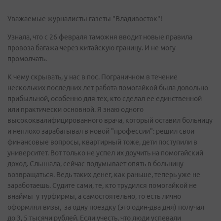
Уважаемые журналисты газеты "Владивосток"!
Узнала, что с 26 февраля таможня вводит новые правила
провоза багажа через китайскую границу. И не могу
промолчать.
К чему скрывать, у нас в пос. Пограничном в течение
нескольких последних лет работа помогайкой была довольно
прибыльной, особенно для тех, кто сделал ее единственной
или практически основной. Я знаю одного
высококвалифицированного врача, который оставил больницу
и неплохо зарабатывал в новой "профессии": решил свои
финансовые вопросы, квартирный тоже, дети поступили в
университет. Вот только не успел их доучить на помогайский
доход. Слышала, сейчас подумывает опять в больницу
возвращаться. Ведь таких денег, как раньше, теперь уже не
заработаешь. Судите сами, те, кто трудился помогайкой не
внаймы у турфирмы, а самостоятельно, то есть лично
оформлял визы, за одну поездку (это один-два дня) получал
до 3, 5 тысячи рублей. Если учесть, что люди успевали