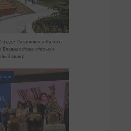
Сердце Патрокла» забилось:
о Владивостоке открыли
овый сквер
3 фото