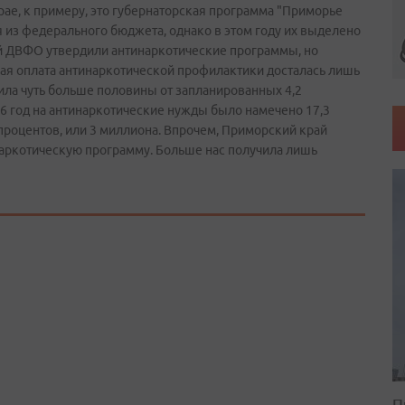
рае, к примеру, это губернаторская программа "Приморье
я из федерального бюджета, однако в этом году их выделено
ей ДВФО утвердили антинаркотические программы, но
ная оплата антинаркотической профилактики досталась лишь
ила чуть больше половины от запланированных 4,2
06 год на антинаркотические нужды было намечено 17,3
 процентов, или 3 миллиона. Впрочем, Приморский край
инаркотическую программу. Больше нас получила лишь
П