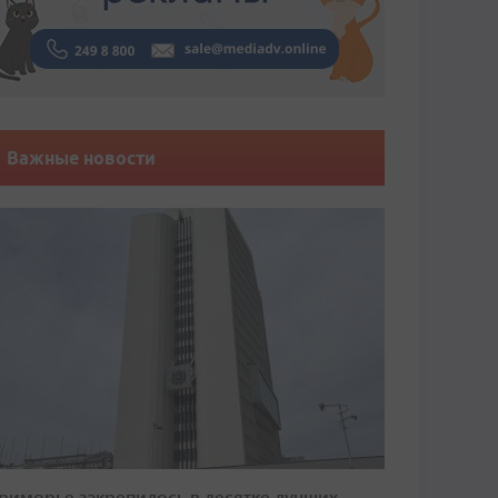
Важные новости
риморье закрепилось в десятке лучших