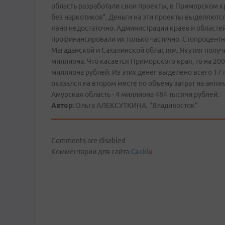
область разработали свои проекты, в Приморском к
без наркотиков". Деньги на эти проекты выделяютс
явно недостаточно. Администрации краев и област
профинансировали их только частично. Стопроцент
Магаданской и Сахалинской областям. Якутия получ
миллиона. Что касается Приморского края, то на 20
миллиона рублей. Из этих денег выделено всего 17
оказался на втором месте по объему затрат на ант
Амурская область - 4 миллиона 484 тысячи рублей.
Автор:
Ольга АЛЕКСУТКИНА, "Владивосток"
Comments are disabled
Комментарии для сайта
Cackl
e