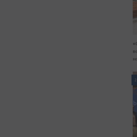
«
в
н
2