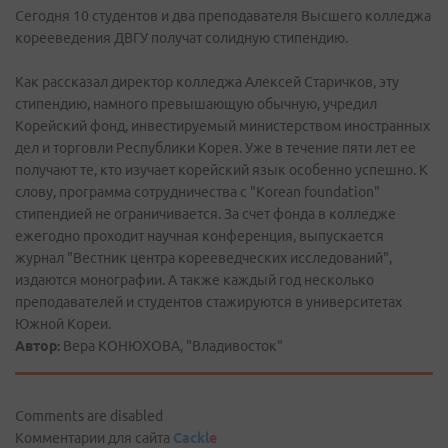
Сегодня 10 студентов и два преподавателя Высшего колледжа
корееведения ДВГУ получат солидную стипендию.
Как рассказал директор колледжа Алексей Старичков, эту
стипендию, намного превышающую обычную, учредил
Корейский фонд, инвестируемый министерством иностранных
дел и торговли Республики Корея. Уже в течение пяти лет ее
получают те, кто изучает корейский язык особенно успешно. К
слову, программа сотрудничества с "Korean foundation"
стипендией не ограничивается. За счет фонда в колледже
ежегодно проходит научная конференция, выпускается
журнал "Вестник центра корееведческих исследований",
издаются монографии. А также каждый год несколько
преподавателей и студентов стажируются в университетах
Южной Кореи.
Автор:
Вера КОНЮХОВА, "Владивосток"
Comments are disabled
Комментарии для сайта
Cackl
e