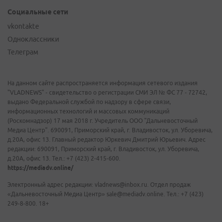
Социальные сети
vkontakte
Одноклассники
Телеграм
На данном сайте распространяется информация сетевого издания
"VLADNEWS" - свидетельство о регистрации СМИ ЭЛ № ФС 77 - 72742,
выдано Федеральной службой по надзору в сфере связи,
информационных технологий и массовых коммуникаций
(Роскомнадзор) 17 мая 2018 г. Учредитель ООО "Дальневосточный
Медиа Центр". 690091, Приморский край, г. Владивосток, ул. Уборевича,
д.20А, офис 13. Главный редактор Юркевич Дмитрий Юрьевич. Адрес
редакции: 690091, Приморский край, г. Владивосток, ул. Уборевича,
д.20А, офис 13. Тел.: +7 (423) 2-415-600.
https://mediadv.online/
Электронный адрес редакции: vladnews@inbox.ru. Отдел продаж
«Дальневосточный Медиа Центр» sale@mediadv.online. Тел.: +7 (423)
249-8-800. 18+