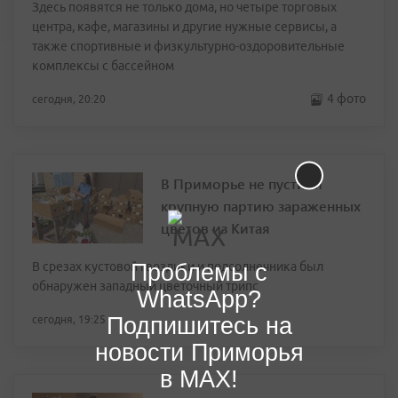
Здесь появятся не только дома, но четыре торговых
центра, кафе, магазины и другие нужные сервисы, а
также спортивные и физкультурно-оздоровительные
комплексы с бассейном
4 фото
сегодня, 20:20
В Приморье не пустили
крупную партию зараженных
цветов из Китая
Проблемы с
В срезах кустовой гвоздики и подсолнечника был
обнаружен западный цветочный трипс
WhatsApp?
Подпишитесь на
сегодня, 19:25
новости Приморья
в MAX!