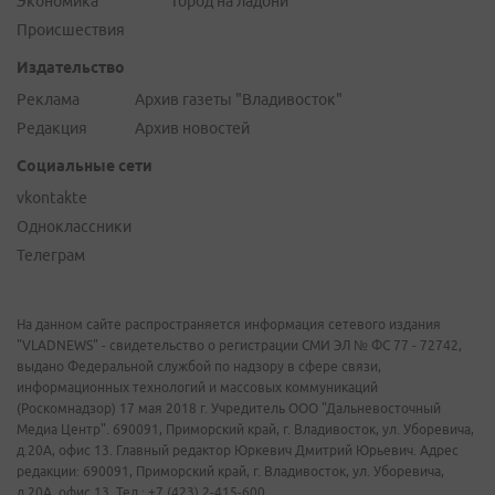
Экономика
Город на ладони
Происшествия
Издательство
Реклама
Архив газеты "Владивосток"
Редакция
Архив новостей
Социальные сети
vkontakte
Одноклассники
Телеграм
На данном сайте распространяется информация сетевого издания
"VLADNEWS" - свидетельство о регистрации СМИ ЭЛ № ФС 77 - 72742,
выдано Федеральной службой по надзору в сфере связи,
информационных технологий и массовых коммуникаций
(Роскомнадзор) 17 мая 2018 г. Учредитель ООО "Дальневосточный
Медиа Центр". 690091, Приморский край, г. Владивосток, ул. Уборевича,
д.20А, офис 13. Главный редактор Юркевич Дмитрий Юрьевич. Адрес
редакции: 690091, Приморский край, г. Владивосток, ул. Уборевича,
д.20А, офис 13. Тел.: +7 (423) 2-415-600.