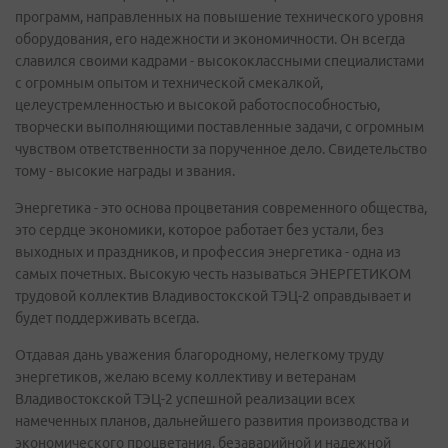
программ, направленных на повышение технического уровня
оборудования, его надежности и экономичности. Он всегда
славился своими кадрами - высококлассными специалистами
с огромным опытом и технической смекалкой,
целеустремленностью и высокой работоспособностью,
творчески выполняющими поставленные задачи, с огромным
чувством ответственности за порученное дело. Свидетельство
тому - высокие награды и звания.
Энергетика - это основа процветания современного общества,
это сердце экономики, которое работает без устали, без
выходных и праздников, и профессия энергетика - одна из
самых почетных. Высокую честь называться ЭНЕРГЕТИКОМ
трудовой коллектив Владивостокской ТЭЦ-2 оправдывает и
будет поддерживать всегда.
Отдавая дань уважения благородному, нелегкому труду
энергетиков, желаю всему коллективу и ветеранам
Владивостокской ТЭЦ-2 успешной реализации всех
намеченных планов, дальнейшего развития производства и
экономического процветания, безаварийной и надежной