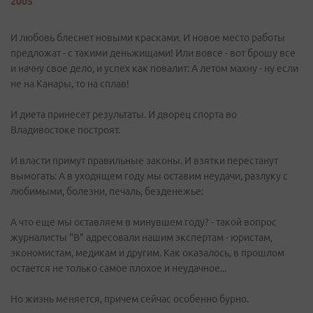
2005
И любовь блеснет новыми красками. И новое место работы
предложат - с такими деньжищами! Или вовсе - вот брошу все
и начну свое дело, и успех как повалит: А летом махну - ну если
не на Канары, то на сплав!
И диета принесет результаты. И дворец спорта во
Владивостоке построят.
И власти примут правильные законы. И взятки перестанут
вымогать: А в уходящем году мы оставим неудачи, разлуку с
любимыми, болезни, печаль, безденежье:
А что еще мы оставляем в минувшем году? - такой вопрос
журналисты "В" адресовали нашим экспертам - юристам,
экономистам, медикам и другим. Как оказалось, в прошлом
остается не только самое плохое и неудачное...
Но жизнь меняется, причем сейчас особенно бурно.