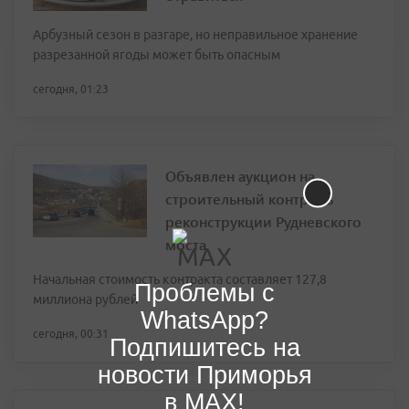
Арбузный сезон в разгаре, но неправильное хранение
разрезанной ягоды может быть опасным
сегодня, 01:23
Объявлен аукцион на
строительный контроль
реконструкции Рудневского
моста
Начальная стоимость контракта составляет 127,8
Проблемы с
миллиона рублей
WhatsApp?
сегодня, 00:31
Подпишитесь на
новости Приморья
в MAX!