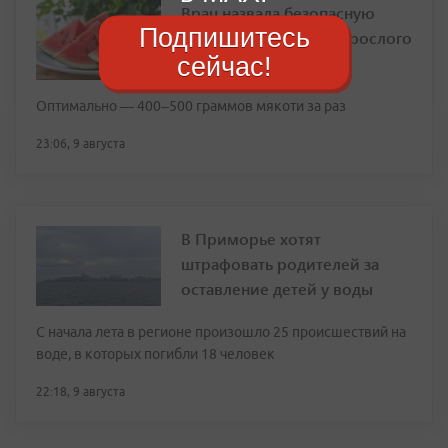
Врач назвала безопасную
Подпишитесь
порцию арбуза для взрослого
сейчас!
человека
Оптимально — 400–500 граммов мякоти за раз
23:06, 9 августа
В Приморье хотят
штрафовать родителей за
оставление детей у воды
С начала лета в регионе произошло 25 происшествий на
воде, в которых погибли 18 человек
22:18, 9 августа