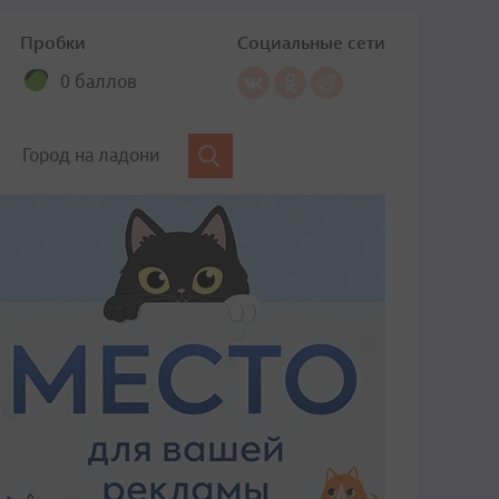
Пробки
Социальные сети
0 баллов
Город на ладони