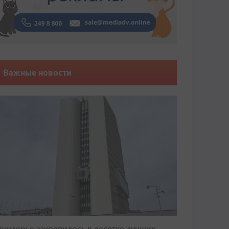
Важные новости
риморье закрепилось в десятке лучших