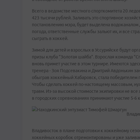
Всего в ведомстве местного спорткомитета 20 ледо
423 тысячи рублей. Заливать это спортивное хозяйст
постановлению мэра, будет выделена водоканалом дл
погода, ответственные службы зальют их, и все стр
сыграть в хоккей.
Зимой для детей и взрослых в Уссурийске будут орг
призы клуба "Золотая шайба". Взрослая команда "С
вновь примет участие в этом турнире. Имеются зде
тренера - Зоя Подсевакина и Дмитрий Авдонькин за
обыграв хоккейный Хабаровск, стала победителем п
Чтобы сделать хоккей по-настоящему массовым, нуж
травм. Из-за высокой стоимости экипировки не все
в городских соревнованиях принимают участие 5-6 
Владив
Владивосток в плане подготовки к хоккейному сезо
хоккейных коробок отремонтированы и уже заливаю