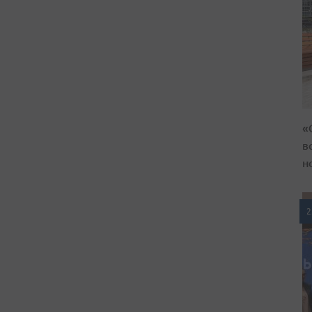
«
в
н
2