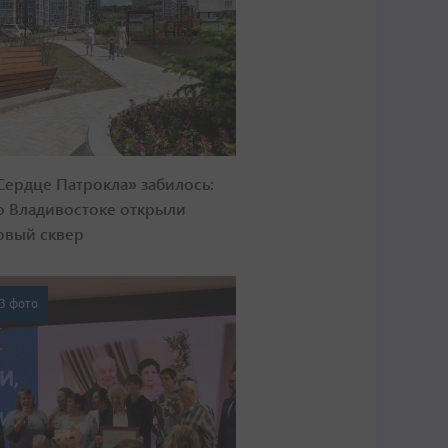
Сердце Патрокла» забилось:
о Владивостоке открыли
овый сквер
3 фото