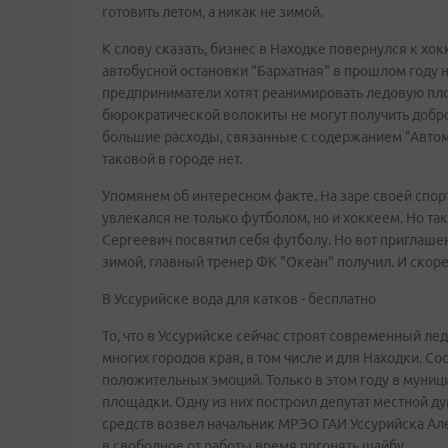
готовить летом, а никак не зимой.
К слову сказать, бизнес в Находке повернулся к хо
автобусной остановки "Бархатная" в прошлом году 
предприниматели хотят реанимировать ледовую пло
бюрократической волокиты не могут получить добро
большие расходы, связанные с содержанием "Автомо
таковой в городе нет.
Упомянем об интересном факте. На заре своей спо
увлекался не только футболом, но и хоккеем. Но так
Сергеевич посвятил себя футболу. Но вот приглашен
зимой, главный тренер ФК "Океан" получил. И скоре
В Уссурийске вода для катков - бесплатно
То, что в Уссурийске сейчас строят современный ле
многих городов края, в том числе и для Находки. 
положительных эмоций. Только в этом году в муни
площадки. Одну из них построил депутат местной д
средств возвел начальник МРЭО ГАИ Уссурийска Ал
в свободное от работы время погонять шайбу.