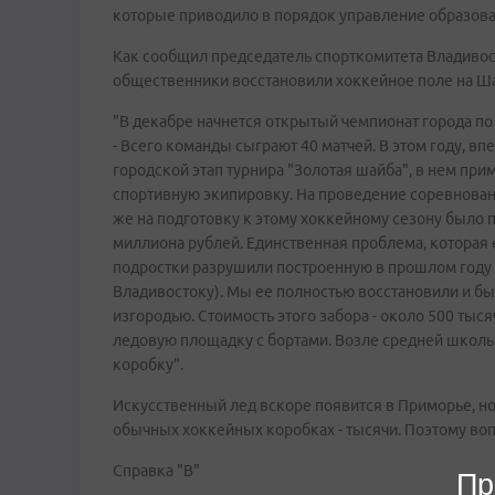
которые приводило в порядок управление образова
Как сообщил председатель спорткомитета Владиво
общественники восстановили хоккейное поле на Ша
"В декабре начнется открытый чемпионат города по 
- Всего команды сыграют 40 матчей. В этом году, вп
городской этап турнира "Золотая шайба", в нем пр
спортивную экипировку. На проведение соревновани
же на подготовку к этому хоккейному сезону было 
миллиона рублей. Единственная проблема, которая е
подростки разрушили построенную в прошлом году 
Владивостоку). Мы ее полностью восстановили и 
изгородью. Стоимость этого забора - около 500 тыс
ледовую площадку с бортами. Возле средней школ
коробку".
Искусственный лед вскоре появится в Приморье, но 
обычных хоккейных коробках - тысячи. Поэтому воп
Справка "В"
Пр