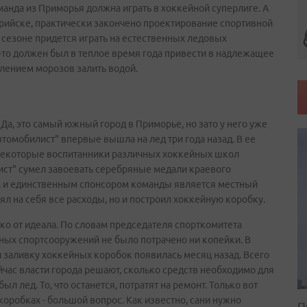
манда из Приморья должна играть в хоккейной суперлиге. А
урийске, практически закончено проектирование спортивной
 сезоне придется играть на естественных ледовых
-то должен был в теплое время года привести в надлежащее
уплением морозов залить водой.
Да, это самый южный город в Приморье, но зато у него уже
томобилист" впервые вышла на лед три года назад. В ее
и некоторые воспитанники различных хоккейных школ
ист" сумел завоевать серебряные медали краевого
 и единственным спонсором команды является местный
л на себя все расходы, но и построил хоккейную коробку.
ко от идеала. По словам председателя спорткомитета
нных спортсооружений не было потрачено ни копейки. В
 заливку хоккейных коробок появилась месяц назад. Всего
йчас власти города решают, сколько средств необходимо для
л лед. То, что останется, потратят на ремонт. Только вот
оробках - большой вопрос. Как известно, сани нужно
П