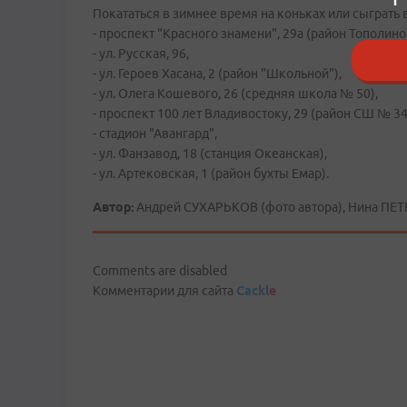
Покататься в зимнее время на коньках или сыграть
- проспект "Красного знамени", 29а (район Тополино
- ул. Русская, 96,
- ул. Героев Хасана, 2 (район "Школьной"),
- ул. Олега Кошевого, 26 (средняя школа № 50),
- проспект 100 лет Владивостоку, 29 (район СШ № 34
- стадион "Авангард",
- ул. Фанзавод, 18 (станция Океанская),
- ул. Артековская, 1 (район бухты Емар).
Автор:
Андрей СУХАРЬКОВ (фото автора), Нина ПЕТ
Comments are disabled
Комментарии для сайта
Cackl
e