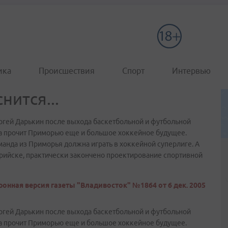
ика
Происшествия
Спорт
Интервью
нится...
ргей Дарькин после выхода баскетбольной и футбольной
а прочит Приморью еще и большое хоккейное будущее.
манда из Приморья должна играть в хоккейной суперлиге. А
урийске, практически закончено проектирование спортивной
онная версия газеты "Владивосток" №1864 от 6 дек. 2005
ргей Дарькин после выхода баскетбольной и футбольной
а прочит Приморью еще и большое хоккейное будущее.