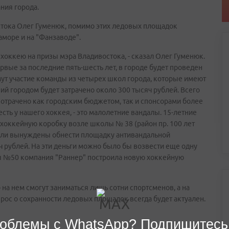
ния города.
стока Олег Гуменюк, помимо этих ледовых площадок
море и на "Фанзаводе".
хоккею на призы мэра Владивостока, - сказал Олег Гуменюк.
ервые за последние пять-шесть лет, в городе будет проведен
имут участие команды из четырех школ города, которые имеют
й городом будет затрачено около 300 тысяч рублей. Всего
потрачено как городским бюджетом, так и спонсорами более
сть у нашего хоккея, - это малолетние вандалы. 15-летние
хоккейную коробку возле школы № 38 (район пр. 100 лет
были вынуждены обнести площадку антивандальной
яч рублей. На эти деньги можно было бы возвести еще одну
ы №50 компания "Раннер" построила новую хоккейную
на нем смогут заниматься лишь сотни спортсменов, а на
рос о сохранности ледовых площадок всегда будет актуален.
облемы с WhatsApp? Подпишитесь