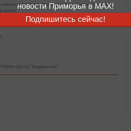
новости Приморья в MAX!
 в хоккей во Владивостоке можно по следующим адресам:
й аллеи),
Подпишитесь сейчас!
),
РУХИНА (фото), "Владивосток"