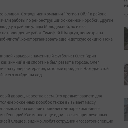
и
ккею лицом. Сотрудники компании "Регион Ойл" в районе
17
начали работы по реконструкции хоккейной коробки. Другие
щадку в районе улицы Молодежной, но из-за
 на проведение работ. Тимофей Шмаргун, несмотря на
билиста", хочет организовать еще и детскую секцию. Пока
ртивной карьеры знаменитый футболист Олег Гарин
 как зимний вид спорта не был развит в городе, Олег
ие на турнир ветеранов, который пройдет в Находке этой
й всего выйдет на лед.
довый дворец, известно всем. Это предмет зависти для
Состояние хоккейных коробок также вызывает массу
ципальном образовании появились четыре хоккейные
умы Геннадий Клименко, еще одну - за счет привлеченных
ексей Слащев, видимо, любят сотрудники госавтоинспекции