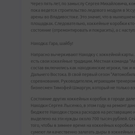
Через пять лет, по замыслу Сергея Михайловича, ко
пока ведется строительство ледового модуля в Усс
арены во Владивостоке. Это значит, что в нынешнем
площадках. Следовательно, хоккейные коробки кто
состояние (отремонтировать и покрасить), а с наст
Находка: Гара, шайбу!
Напрасно вычеркивают Находку с хоккейной карты. 
есть свои хоккейные традиции. Местная команда "Ав
состав включились как находкинские игроки, так 
Дальнего Востока. В свой первый сезон "Автомобил
соревнования. Руководителем, играющим тренером
бизнесмен Тимофей Шмаргун, который не только взя
Состояние других хоккейных коробок в городе дале
Находки Сергея Лысенко, в этом году на ремонт да
бюджете Находки строка расходов на реставрацию и
выделено на эти нужды около 700 тысяч рублей. Се
того, чтобы в зимнее время на хоккейных коробках бы
сумеют ли качественно залатать дыры в хоккейных к