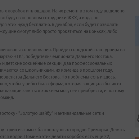
вых коробок и площадок. На их ремонт в этом году выделено
во будут в основном сотрудники ЖКХ, а вода, по
я этих нужд бесплатно. 6 декабря, если будет позволять
аждущие смогут либо просто прокатиться на коньках, либо
анизованы соревнования. Пройдет городской этап турнира на
партак-НТК", победитель чемпионата Дальнего Востока,
сь и детские хоккейные секции. Два профессиональных
нимаются со школьниками, их команда в прошлом году,
ервенства Дальнего Востока. Но проблемы есть и здесь.
но, чтобы у ребят была форма, которая защищала бы их от
 желающие заняться хоккеем могут ее приобрести, и поэтому
команд.
остоку - "Золотую шайбу" и антивандальные сетки
ну - один из самых благополучных городов Приморья. Девять
тся водой. Помимо этих девяти коробок есть еще 22,