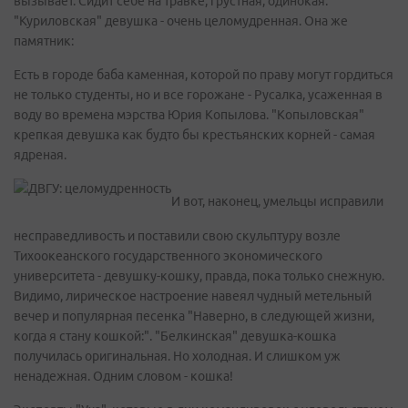
вызывает. Сидит себе на травке, грустная, одинокая.
"Куриловская" девушка - очень целомудренная. Она же
памятник:
Есть в городе баба каменная, которой по праву могут гордиться
не только студенты, но и все горожане - Русалка, усаженная в
воду во времена мэрства Юрия Копылова. "Копыловская"
крепкая девушка как будто бы крестьянских корней - самая
ядреная.
И вот, наконец, умельцы исправили
несправедливость и поставили свою скульптуру возле
Тихоокеанского государственного экономического
университета - девушку-кошку, правда, пока только снежную.
Видимо, лирическое настроение навеял чудный метельный
вечер и популярная песенка "Наверно, в следующей жизни,
когда я стану кошкой:". "Белкинская" девушка-кошка
получилась оригинальная. Но холодная. И слишком уж
ненадежная. Одним словом - кошка!