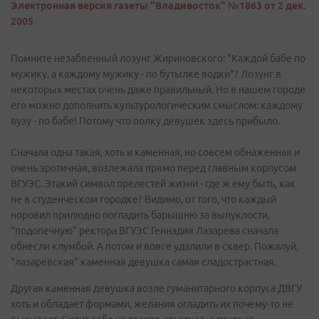
Электронная версия газеты "Владивосток" №1863 от 2 дек.
2005
Помните незабвенный лозунг Жириновского: "Каждой бабе по
мужику, а каждому мужику - по бутылке водки"? Лозунг в
некоторых местах очень даже правильный. Но в нашем городе
его можно дополнить культурологическим смыслом: каждому
вузу - по бабе! Потому что полку девушек здесь прибыло.
Сначала одна такая, хоть и каменная, но совсем обнаженная и
очень эротичная, возлежала прямо перед главным корпусом
ВГУЭС. Этакий символ прелестей жизни - где ж ему быть, как
не в студенческом городке? Видимо, от того, что каждый
норовил прилюдно погладить барышню за выпуклости,
"подопечную" ректора ВГУЭС Геннадия Лазарева сначала
обнесли клумбой. А потом и вовсе удалили в сквер. Пожалуй,
"лазаревская" каменная девушка самая сладострастная.
Другая каменная девушка возле гуманитарного корпуса ДВГУ
хоть и обладает формами, желания огладить их почему-то не