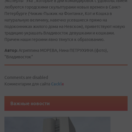
Эксперты "Уха", которые в дни командировок с удовольствием
любуются городскими скульптурами новых времен в Санкт-
Петербурге (Чижик-Пыжик на Фонтанке, Кот и Кошка в
натуральную величину, навечно усевшиеся прямо на
подоконниках жилого дома на Невском), приветствуют новую
традицию украшать Владивосток девушками и кошками.
Причем наши героини явно тянутся к образованию.
Автор:
Агриппина МОРЕВА, Нина ПЕТРУХИНА (фото),
"Владивосток"
Comments are disabled
Комментарии для сайта
Cackl
e
Важные новости