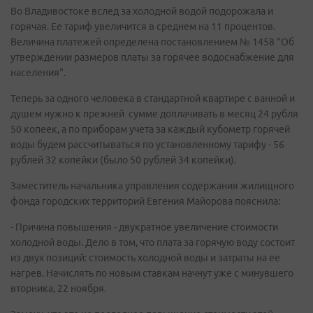
Во Владивостоке вслед за холодной водой подорожала и
горячая. Ее тариф увеличится в среднем на 11 процентов.
Величина платежей определена постановлением № 1458 "Об
утверждении размеров платы за горячее водоснабжение для
населения".
Теперь за одного человека в стандартной квартире с ванной и
душем нужно к прежней сумме доплачивать в месяц 24 рубля
50 копеек, а по приборам учета за каждый кубометр горячей
воды будем рассчитываться по установленному тарифу - 56
рублей 32 копейки (было 50 рублей 34 копейки).
Заместитель начальника управления содержания жилищного
фонда городских территорий Евгения Майорова пояснила:
- Причина повышения - двукратное увеличение стоимости
холодной воды. Дело в том, что плата за горячую воду состоит
из двух позиций: стоимость холодной воды и затраты на ее
нагрев. Начислять по новым ставкам начнут уже с минувшего
вторника, 22 ноября.