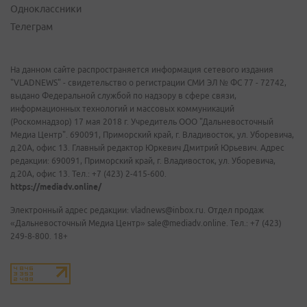
Одноклассники
Телеграм
На данном сайте распространяется информация сетевого издания
"VLADNEWS" - свидетельство о регистрации СМИ ЭЛ № ФС 77 - 72742,
выдано Федеральной службой по надзору в сфере связи,
информационных технологий и массовых коммуникаций
(Роскомнадзор) 17 мая 2018 г. Учредитель ООО "Дальневосточный
Медиа Центр". 690091, Приморский край, г. Владивосток, ул. Уборевича,
д.20А, офис 13. Главный редактор Юркевич Дмитрий Юрьевич. Адрес
редакции: 690091, Приморский край, г. Владивосток, ул. Уборевича,
д.20А, офис 13. Тел.: +7 (423) 2-415-600.
https://mediadv.online/
Электронный адрес редакции: vladnews@inbox.ru. Отдел продаж
«Дальневосточный Медиа Центр» sale@mediadv.online. Тел.: +7 (423)
249-8-800. 18+