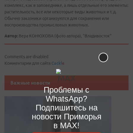
комплекс, как в заповеднике, а лишь отдельные его элементы:
растительность, все или некоторые виды животных и т. д.
Обычно заказники организуются для сохранения или
воспроизводства промысловых животных.
Автор:
Вера КОНЮХОВА (фото автора), "Владивосток"
Comments are disabled
Комментарии для сайта
Cackl
e
Важные новости
Проблемы с
WhatsApp?
Подпишитесь на
новости Приморья
в MAX!