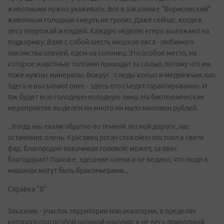
животными нужно ухаживать. Вот в заказнике "Борисовский"
животным голодная смерть не грозит. Даже сейчас, когда в
лесу неурожай желудей. Каждую неделю егеря выезжают на
подкормку. Взяв с собой шесть мешков овса - любимого
лакомства оленей, едем на солонец. Это особое место, на
которое животные толпами приходят за солью, потому что им
тоже нужны минералы. Вокруг - следы копыт и медвежьих лап.
Здесь и высыпают овес - здесь его съедят гарантированно. И
так будет всю голодную-холодную зиму. На биотехнические
мероприятия выделен ни много ни мало миллион рублей.
...Когда мы ехали обратно по темной лесной дороге, нас
остановил: олень. Красавец рогач спокойно постоял в свете
фар, благородно покачивая головой: может, за овес
благодарил? Похоже, здешние олени и не ведают, что люди в
машинах могут быть браконьерами...
Справка "В"
Заказник - участок территории или акватории, в пределах
которого под особой охраной находится не весь природный