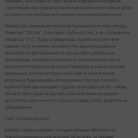
лошадок, на которых в тайге можно задержать конников,
стреляющих там практически безнаказанно и способных уйти и
от пешего инспектора, и от инспектора на автотранспорте.
Однако без автомашин высокой проходимости тоже никуда.
Помогает "ГАЗ-66". А выпадет глубокий снег, в лес отправится
вездеход "ГТС". Будут и авиарейды. Купить вертолет или
самолет КПУ, конечно, не может. Но сверхпроходимый
транспорт по договоренности предоставят различные
организации, у которых он имеется. Скоро инспектора на
вертолете отправятся на север Приморья, в самые дальние
природные уголки, которые пока еще остаются краем
непуганых браконьеров. Вооруженные против оленей и
кабанов бригады попадают туда на своих вертолетах, считая,
что их в этой глуши не достать. Николай Шмаков уверен:
достаточно одного инспекторского рейда, чтобы развеять их
заблуждения.
Овес с солью вкуснее
Борьба с браконьерами - не единственная обязанность
природоохранного учреждения. Ведь даже за дикими