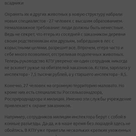
всадники
Охранять их и других животных в новую структуру набрали
новых специалистов - 27 человек с высшим образованием.
Немаловажное требование: люди должны быть неместные.
Ведь не секрет, что егерь из соседней с заказником деревни
своим родственникам или друзьям, забредшим в лес с
корыстными целями, разрешит все. Впрочем, егеря часто и
себе много позволяют, отстреливая подопечных животных.
Теперь руководство КПУ уверено: ни один сотрудник никогда
не вскинет ружье на обитателей заказников. Кстати, зарплата у
инспектора - 7,5 тысячи рублей, а у старшего инспектора - 8,5.
Конечно, 27 человек на огромную территорию маловато. Но
кроме них есть специалисты Россельхознадзора,
Росприроднадзора и милиция. Именно эти службы учреждение
привлекает к охране заказников.
Например, сотрудников милиции инспектора берут с собой в
конные разъезды. Да-да, и в наше время без лошадей здесь не
обойтись. В КПУ уже привезли нескольких крепких ухоженных