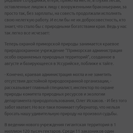
рядовые сотрудники, егеря, прямо на месте, в глухих лесах,
оставленные лицом к лицу с вооруженными браконьерами, за
просто так, без зарплаты, на совесть продолжали исполнять
свою нелегкую работу. И если бы не их добросовестность, кто
знает, что стало бы с природными богатствами края. Ведь у нас
так легко все исчезает:
Теперь охраной приморской природы занимается краевое
природоохранное учреждение "Приморская администрация
особо охраняемых природных территорий", созданное в
августе и базирующееся в Уссурийске, поближе к тайге.
- Конечно, краевая администрация могла и не заметить
отсутствия достойной природоохранной организации, -
рассказывает главный специалист, инспектор по охране
природы комитета природных ресурсов и экологии
департамента природопользования, Олег Исхаков. - И без того
забот хватает. Но все-таки понимает губернатор, что нельзя
бросать нашу удивительную природу на произвол судьбы.
В ведении нового учреждения гигантская территория в 1
миллион 120 тысяч гектаров. Среди 11 заказников один