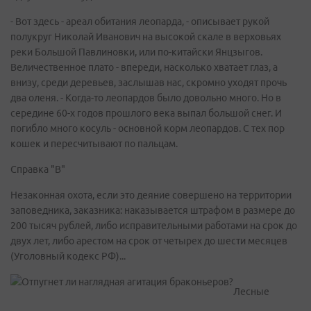
- Вот здесь - ареал обитания леопарда, - описывает рукой
полукруг Николай Иванович на высокой скале в верховьях
реки Большой Павлиновки, или по-китайски Янцзыгов.
Величественное плато - впереди, насколько хватает глаз, а
внизу, среди деревьев, заслышав нас, скромно уходят прочь
два оленя. - Когда-то леопардов было довольно много. Но в
середине 60-х годов прошлого века выпал большой снег. И
погибло много косуль - основной корм леопардов. С тех пор
кошек и пересчитывают по пальцам.
Справка "В"
Незаконная охота, если это деяние совершено на территории
заповедника, заказника: наказывается штрафом в размере до
200 тысяч рублей, либо исправительными работами на срок до
двух лет, либо арестом на срок от четырех до шести месяцев
(Уголовный кодекс РФ)...
Лесные