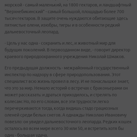
морской - самый маленький, на 1800 гектаров, и ландшафтный
"Верхнебикинский" - самый большой, площадью более 700
тысяч гектаров. В защите очень нуждаются обитающие здесь
пятнистые олени, изюбры, тигры и в особенности редкий
дальневосточный леопард.
- Цель у нас одна - сохранить и лес, и животный мир для
будущих поколений. В первозданном виде, - говорит директор
краевого природоохранного учреждения Николай Шмаков.
Его предыдущая должность - межрайонный государственный
инспектор по надзору в сфере природопользования. Этот
специалист всю жизнь провел в лесу. И не понаслышке знает,
что это за мир. Немало историй о встречах с браконьерами он
может рассказать: и драться приходилось, и стрелять по
колесам: Но, по его словам, все эти трудности легко
перечеркиваются тогда, когда видишь стадо грациозных
оленей среди белых снегов. А однажды Николаю Ивановичу
повезло: он увидел дальневосточного леопарда. Редких кошек
осталось во всем мире всего 30 или 50, и встретить хотя бы
одну - большая удача.