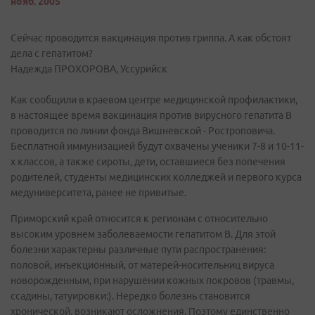
нояб. 2005
Сейчас проводится вакцинация против гриппа. А как обстоят
дела с гепатитом?
Надежда ПРОХОРОВА, Уссурийск
Как сообщили в краевом центре медицинской профилактики,
в настоящее время вакцинация против вирусного гепатита В
проводится по линии фонда Вишневской - Ростроповича.
Бесплатной иммунизацией будут охвачены ученики 7-8 и 10-11-
х классов, а также сироты, дети, оставшиеся без попечения
родителей, студенты медицинских колледжей и первого курса
медуниверситета, ранее не привитые.
Приморский край относится к регионам с относительно
высоким уровнем заболеваемости гепатитом В. Для этой
болезни характерны различные пути распространения:
половой, инъекционный, от матерей-носительниц вируса
новорожденным, при нарушении кожных покровов (травмы,
ссадины, татуировки:). Нередко болезнь становится
хронической, возникают осложнения. Поэтому единственно