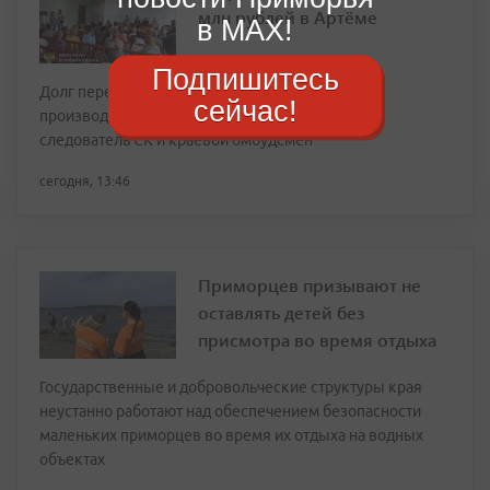
млн рублей в Артёме
в MAX!
Подпишитесь
Долг перед 203 работниками предприятия по
сейчас!
производству ЖБИ обсудили прокурор города,
следователь СК и краевой омбудсмен
сегодня, 13:46
Приморцев призывают не
оставлять детей без
присмотра во время отдыха
Государственные и добровольческие структуры края
неустанно работают над обеспечением безопасности
маленьких приморцев во время их отдыха на водных
объектах