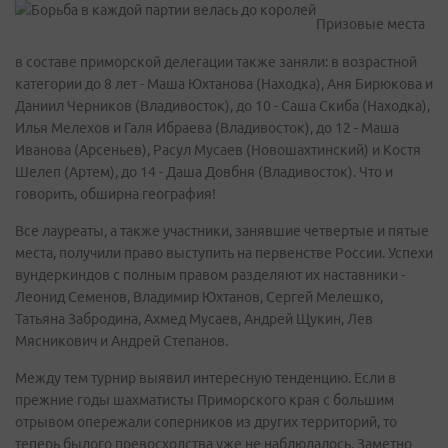
Призовые места
в составе приморской делегации также заняли: в возрастной
категории до 8 лет - Маша Юхтанова (Находка), Аня Бирюкова и
Даниил Черников (Владивосток), до 10 - Саша Скиба (Находка),
Илья Мелехов и Галя Ибраева (Владивосток), до 12 - Маша
Иванова (Арсеньев), Расул Мусаев (Новошахтинский) и Костя
Шелеп (Артем), до 14 - Даша Довбня (Владивосток). Что и
говорить, обширна география!
Все лауреаты, а также участники, занявшие четвертые и пятые
места, получили право выступить на первенстве России. Успехи
вундеркиндов с полным правом разделяют их наставники -
Леонид Семенов, Владимир Юхтанов, Сергей Мелешко,
Татьяна Забродина, Ахмед Мусаев, Андрей Щукин, Лев
Мясникович и Андрей Степанов.
Между тем турнир выявил интересную тенденцию. Если в
прежние годы шахматисты Приморского края с большим
отрывом опережали соперников из других территорий, то
теперь былого превосходства уже не наблюдалось. Заметно