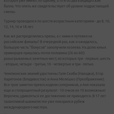
которых уже имеют по одному, а то и по два кандидатских
балла. Что опять же свидетельствует об уровне подрастающей
смены.
Турнир проводился по шести возрастным категориям - до 8, 10,
12, 14, 16 и 18 лет.
Как же распределились призы, а с ними и путевки на
российские финалы? В очередной раз, как и ожидалось,
большую часть "бонусов" заполучили хозяева. На долю юных
приморцев пришлась почти половина (26 из 60!)
разыгрываемых зачетных мест, из которых три - первые, шесть
- вторые, четыре - третьи, 10 - четвертые и три - пятые.
Чемпионских званий удостоены Галя Скиба (Находка), Егор
Харитонов (Владивосток) и Анна Мелешко (Преображение).
Все трое заметно превосходили соперников, а Аня показала
еще и стопроцентный результат - 10 очков из 10 возможных!
Впрочем, удивляться ее достижению не приходится. В 17 лет
талантливой шахматистке уже покорился рубеж
международного мастера.