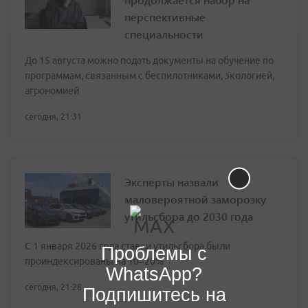
перспективные
специальности
До 15 августа можно подать документы на обучение по
программам, связанным с беспилотниками, экологией,
агрономией
сегодня, 21:31
Эксперты назвали
маловероятной заморозку
утильсбора до 2030 года
С 1 января 2026 года ставки утильсбора были
Проблемы с
проиндексированы на 10–20%
WhatsApp?
сегодня, 21:28
Подпишитесь на