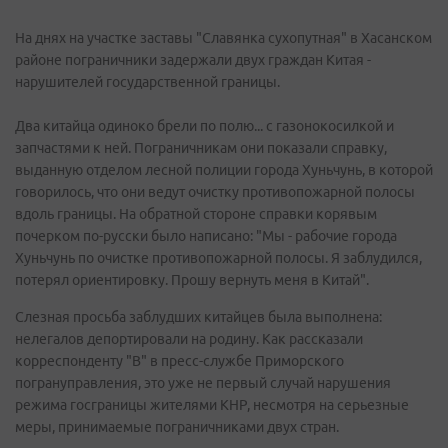
На днях на участке заставы "Славянка сухопутная" в Хасанском
районе пограничники задержали двух граждан Китая -
нарушителей государственной границы.
Два китайца одиноко брели по полю... с газонокосилкой и
запчастями к ней. Пограничникам они показали справку,
выданную отделом лесной полиции города Хуньчунь, в которой
говорилось, что они ведут очистку противопожарной полосы
вдоль границы. На обратной стороне справки корявым
почерком по-русски было написано: "Мы - рабочие города
Хуньчунь по очистке противопожарной полосы. Я заблудился,
потерял ориентировку. Прошу вернуть меня в Китай".
Слезная просьба заблудших китайцев была выполнена:
нелегалов депортировали на родину. Как рассказали
корреспонденту "В" в пресс-службе Приморского
погрануправления, это уже не первый случай нарушения
режима госграницы жителями КНР, несмотря на серьезные
меры, принимаемые пограничниками двух стран.