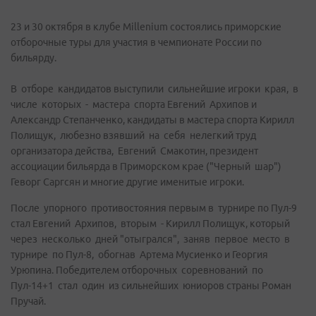
23 и 30 октября в клубе Millenium состоялись приморские
отборочные туры для участия в чемпионате России по
бильярду.
В отборе кандидатов выступили сильнейшие игроки края, в
числе которых - мастера спорта Евгений Архипов и
Александр Степанченко, кандидаты в мастера спорта Кирилл
Полищук, любезно взявший на себя нелегкий труд
организатора действа, Евгений Смакотин, президент
ассоциации бильярда в Приморском крае ("Черный шар")
Геворг Саргсян и многие другие именитые игроки.
После упорного противостояния первым в турнире по Пул-9
стал Евгений Архипов, вторым - Кирилл Полищук, который
через несколько дней "отыгрался", заняв первое место в
турнире по Пул-8, обогнав Артема Мусиенко и Георгия
Урюпина. Победителем отборочных соревнований по
Пул-14+1 стал один из сильнейших юниоров страны Роман
Пручай.