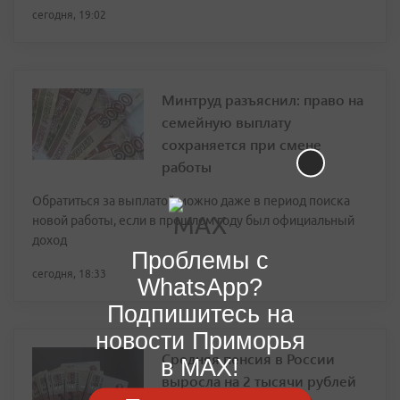
сегодня, 19:02
Минтруд разъяснил: право на
семейную выплату
сохраняется при смене
работы
Обратиться за выплатой можно даже в период поиска
новой работы, если в прошлом году был официальный
доход
Проблемы с
сегодня, 18:33
WhatsApp?
Подпишитесь на
новости Приморья
Средняя пенсия в России
в MAX!
выросла на 2 тысячи рублей