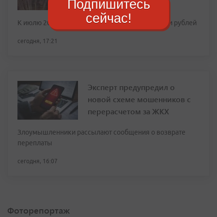
Подпишитесь
за год
сейчас!
К июлю 2026 года выплаты достигли 27,2 тысячи рублей
сегодня, 17:21
Эксперт предупредил о
новой схеме мошенников с
перерасчетом за ЖКХ
Злоумышленники рассылают сообщения о возврате
переплаты
сегодня, 16:07
Фоторепортаж