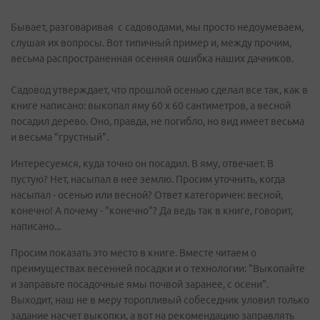
Бывает, разговаривая с садоводами, мы просто недоумеваем,
слушая их вопросы. Вот типичный пример и, между прочим,
весьма распространенная осенняя ошибка наших дачников.
Садовод утверждает, что прошлой осенью сделал все так, как в
книге написано: выкопал яму 60 х 60 сантиметров, а весной
посадил дерево. Оно, правда, не погибло, но вид имеет весьма
и весьма "грустный".
Интересуемся, куда точно он посадил. В яму, отвечает. В
пустую? Нет, насыпал в нее землю. Просим уточнить, когда
насыпал - осенью или весной? Ответ категоричен: весной,
конечно! А почему - "конечно"? Да ведь так в книге, говорит,
написано...
Просим показать это место в книге. Вместе читаем о
преимуществах весенней посадки и о технологии: "Выкопайте
и заправьте посадочные ямы почвой заранее, с осени".
Выходит, наш не в меру торопливый собеседник уловил только
задание насчет выкопки, а вот на рекомендацию заправлять